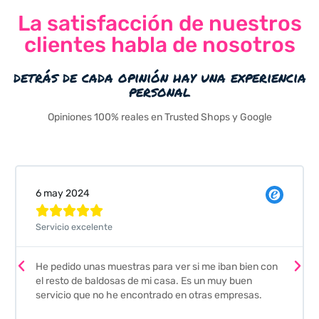
La satisfacción de nuestros
clientes habla de nosotros
detrás de cada opinión hay una experiencia
personal
Opiniones 100% reales en Trusted Shops y Google
Valeria Comellas





Pedimos unas muestras de 
ras para ver si me iban bien con
envío fue perfecto pero lo
 de mi casa. Es un muy buen
que nos han hecho. Nos g
ncontrado en otras empresas.
escoger los azulejos. Lo 
y familiares, por su calida