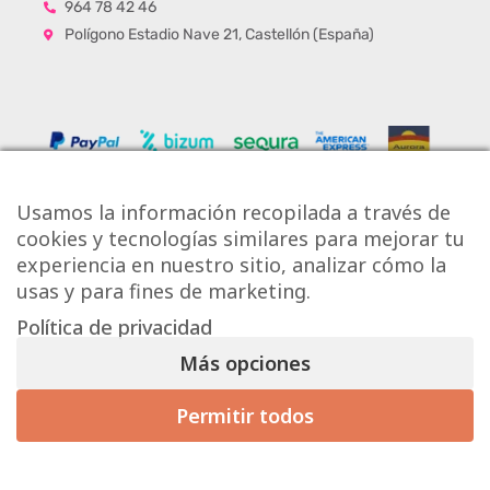
964 78 42 46
Polígono Estadio Nave 21, Castellón (España)
Usamos la información recopilada a través de
cookies y tecnologías similares para mejorar tu
experiencia en nuestro sitio, analizar cómo la
usas y para fines de marketing.
Política de privacidad
Copyright © Onlytiles S.L.
Más opciones
La Casa de los Azulejos ®
Permitir todos
Mis preferencias de consentimiento
Diseño Web
Aviso Legal