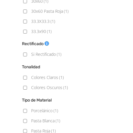
30x60
(1)
30x60 Pasta Roja
(1)
33.3X33.3
(1)
33.3x90
(1)
45x45
(1)
Rectificado
60x60
(1)
Si Rectificado
(1)
60x60 - 20mm
(1)
Tonalidad
60x90 - 20mm
(1)
Colores Claros
(1)
60x120
(1)
Colores Oscuros
(1)
75x75
(1)
Tipo de Material
120x120
(1)
Porcelánico
(1)
Pasta Blanca
(1)
Pasta Roja
(1)