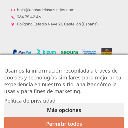
hola@lacasadelosazulejos.com
964 78 42 46
Polígono Estadio Nave 21, Castellón (España)
Usamos la información recopilada a través de
cookies y tecnologías similares para mejorar tu
experiencia en nuestro sitio, analizar cómo la
usas y para fines de marketing.
Política de privacidad
Copyright © Onlytiles S.L.
Más opciones
La Casa de los Azulejos ®
Permitir todos