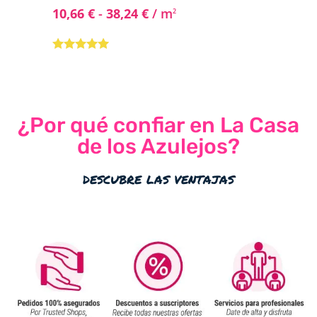
10,66
€
-
38,24
€
/ m
2
Valorado con
5.00
de 5
¿Por qué confiar en La Casa
de los Azulejos?
descubre las ventajas