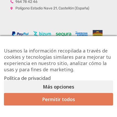
964 78 42 46
Polígono Estadio Nave 21, Castellón (España)
Usamos la información recopilada a través de
cookies y tecnologías similares para mejorar tu
experiencia en nuestro sitio, analizar cómo la
usas y para fines de marketing.
Política de privacidad
Copyright © Onlytiles S.L.
Más opciones
La Casa de los Azulejos ®
Permitir todos
Mis preferencias de consentimiento
Diseño Web
Aviso Legal