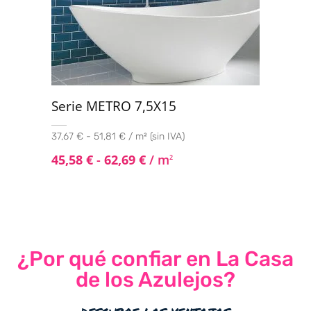
Serie METRO 7,5X15
37,67 € - 51,81 € / m² (sin IVA)
45,58
€
-
62,69
€
/ m
2
¿Por qué confiar en La Casa
de los Azulejos?