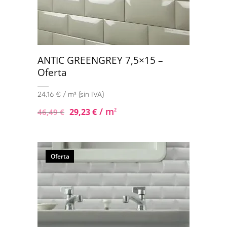
ANTIC GREENGREY 7,5×15 –
Oferta
24,16 € / m² (sin IVA)
/ m
29,23
€
2
46,49
€
Oferta