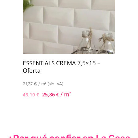
ESSENTIALS CREMA 7,5×15 –
Oferta
21,37 € / m² (sin IVA)
/ m
25,86
€
2
43,10
€