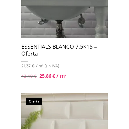
ESSENTIALS BLANCO 7,5×15 –
Oferta
21,37 € / m² (sin IVA)
/ m
25,86
€
2
43,10
€
Oferta