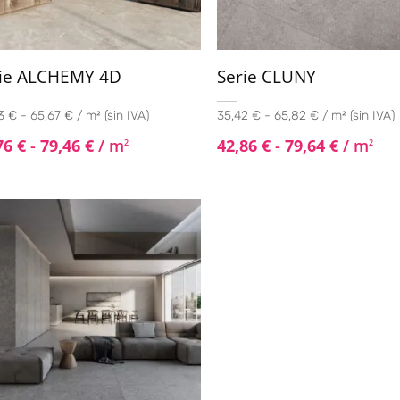
rie ALCHEMY 4D
Serie CLUNY
 € - 65,67 € / m² (sin IVA)
35,42 € - 65,82 € / m² (sin IVA)
76
€
-
79,46
€
/ m
42,86
€
-
79,64
€
/ m
2
2