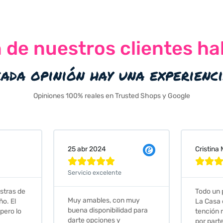
n de nuestros clientes ha
cada opinión hay una experienc
Opiniones 100% reales en Trusted Shops y Google
Cristina Martin Serrano
Vanessa







Todo un placer comprar en
Excelent
 muy
La Casa de los Azulejos. La
muy com
ad para
tención recibida, sobretodo
sus clien
por parte de Stephanie, ha
recomie