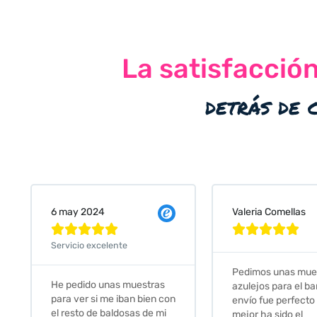
La satisfacció
detrás de 
Valeria Comellas
25 abr 2024










Servicio excelente
Pedimos unas muestras de
Muy amables, con
azulejos para el baño. El
buena disponibilid
envío fue perfecto pero lo
darte opciones y
mejor ha sido el