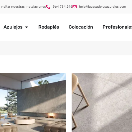
 visitar nuestras instalaciones
964 784 246
hola@lacasadelosazulejos.com
Azulejos
Rodapiés
Colocación
Profesionale