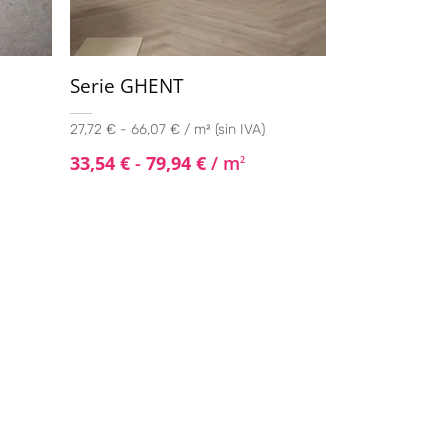
Serie GHENT
27,72 € - 66,07 € / m² (sin IVA)
33,54
€
-
79,94
€
/ m
2