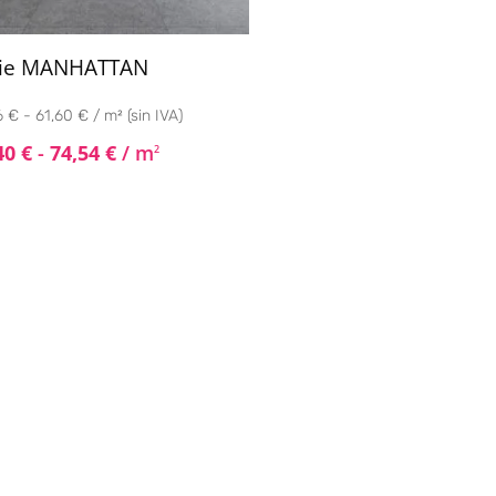
rie MANHATTAN
 € - 61,60 € / m² (sin IVA)
40
€
-
74,54
€
/ m
2