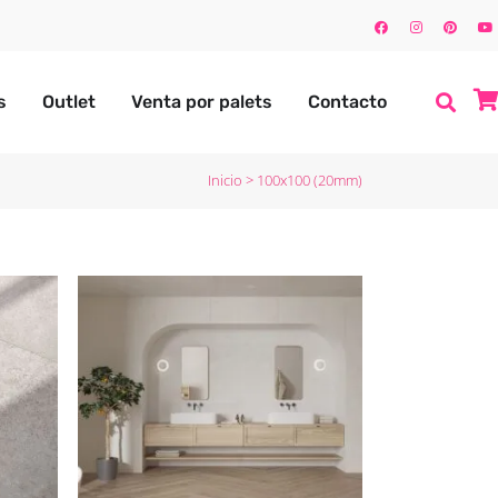
s
Outlet
Venta por palets
Contacto
Inicio
>
100x100 (20mm)