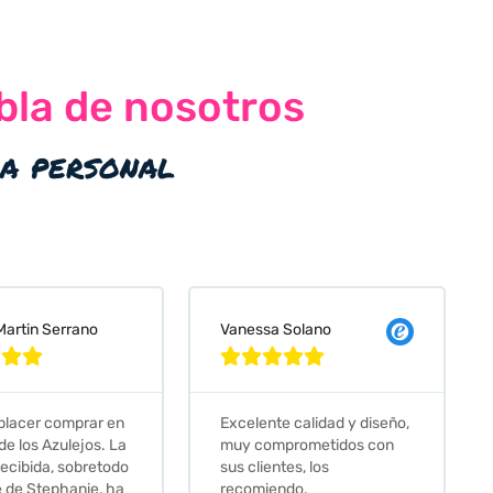
bla de nosotros
ia personal
 Solano
Judit Bonet Pardell








e calidad y diseño,
Que decir, si teneis que
prometidos con
comprar alguna baldosa
tes, los
este és el sitio indicado! Yo
ndo.
pedi una muestra y me