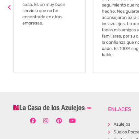
soluciones. fantás
seguimiento que nos han
relación calidad-pr
hecho. Nos guiaron y
Gracias por todo
aconsejaron para escoger
los azulejos. Lo aconsejo a
todos mis amigos y
familiares, por su calidad y
la confianza que nos han
dado. Es 100% seguro y
fiable.
ENLACES
Azulejos
Suelos Porce