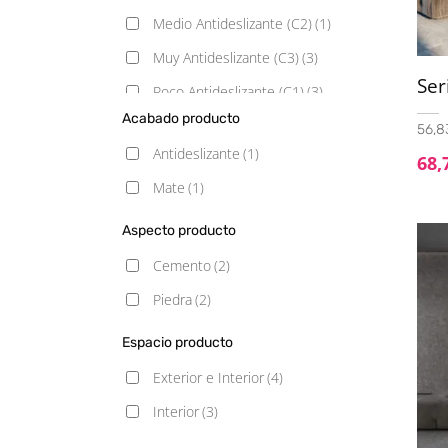
Medio Antideslizante (C2)
(1)
Muy Antideslizante (C3)
(3)
Se
Poco Antideslizante (C1)
(3)
Acabado producto
56,83
Antideslizante
(1)
68,
Mate
(1)
Aspecto producto
Cemento
(2)
Piedra
(2)
Espacio producto
Exterior e Interior
(4)
Interior
(3)