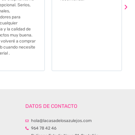
llego muy rapidoy super
bien envasada. Luego
procedí a pedirlas todas y
me lo pusieron muy facil.
Hasta el transportista me
llamo varias veces para
tenerlo todo listo en el
momento de la entrega.
Los recomiendo sin lugar a
duda.
DATOS DE CONTACTO
hola@lacasadelosazulejos.com
964 78 42 46