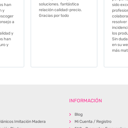
tica
sido excepcional. Serios,
ecio.
profesionales,
colaboradores para
resolver cualquier
incidencia y la calidad de
los productos muy buena.
Sin duda volveré a comprar
en su web cuando necesite
más material .
INFORMACIÓN
Blog
lánicos Imitación Madera
Mi Cuenta / Registro