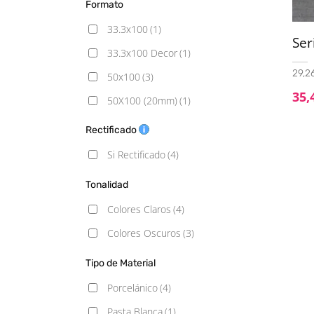
Formato
33.3x100
(1)
Se
33.3x100 Decor
(1)
29,26
50x100
(3)
35,
50X100 (20mm)
(1)
60x60
(2)
Rectificado
60x120
(3)
Si Rectificado
(4)
90x90
(3)
Tonalidad
100x100
(4)
Colores Claros
(4)
100x100 (20mm)
(4)
Colores Oscuros
(3)
100x100 C3
(1)
Tipo de Material
Porcelánico
(4)
Pasta Blanca
(1)