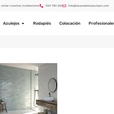
 visitar nuestras instalaciones
964 784 246
hola@lacasadelosazulejos.com
Azulejos
Rodapiés
Colocación
Profesionale