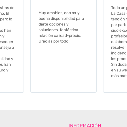
Todo un placer comprar en
Excelent
 muy
La Casa de los Azulejos. La
muy com
ad para
tención recibida, sobretodo
sus clien
por parte de Stephanie, ha
recomie
tica
sido excepcional. Serios,
ecio.
profesionales,
colaboradores para
resolver cualquier
incidencia y la calidad de
los productos muy buena.
Sin duda volveré a comprar
en su web cuando necesite
más material .
INFORMACIÓN