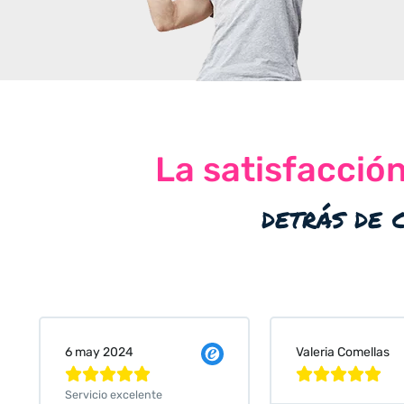
La satisfacció
detrás de 
Valeria Comellas
25 abr 2024










Servicio excelente