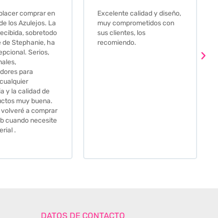
e calidad y diseño,
Que decir, si teneis que
prometidos con
comprar alguna baldosa
tes, los
este és el sitio indicado! Yo
ndo.
pedi una muestra y me
llego muy rapidoy super
bien envasada. Luego
procedí a pedirlas todas y
me lo pusieron muy facil.
Hasta el transportista me
llamo varias veces para
tenerlo todo listo en el
momento de la entrega.
Los recomiendo sin lugar a
duda.
DATOS DE CONTACTO