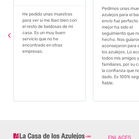
Pedimos unas muestras de
Muy amables, con
azulejos para el baño. El
buena disponibilid
envío fue perfecto pero lo
darte opciones y
mejor ha sido el
soluciones. fantás
seguimiento que nos han
relación calidad-pr
hecho. Nos guiaron y
Gracias por todo
aconsejaron para escoger
los azulejos. Lo aconsejo a
todos mis amigos y
familiares, por su calidad y
la confianza que nos han
dado. Es 100% seguro y
fiable.
ENLACES