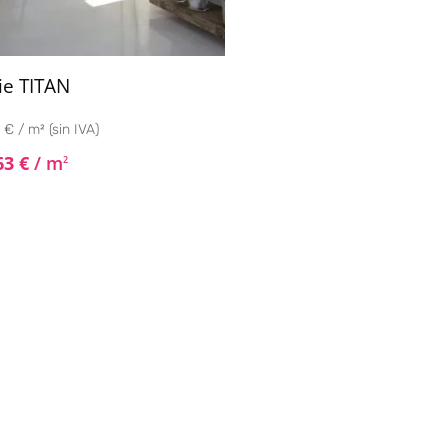
ie TITAN
 € / m² (sin IVA)
63
€
/ m
2