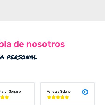
bla de nosotros
ia personal
 Solano
Judit Bonet Pardell







