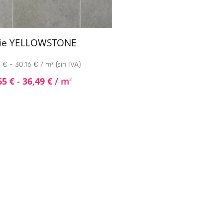
rie YELLOWSTONE
 € - 30,16 € / m² (sin IVA)
65
€
-
36,49
€
/ m
2