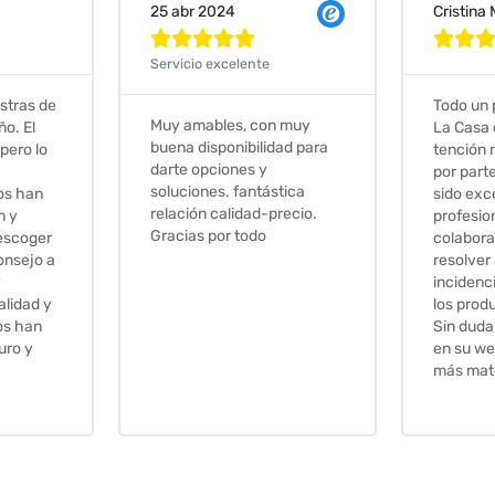
Cristina Martin Serrano
Vanessa







Todo un placer comprar en
Excelent
 muy
La Casa de los Azulejos. La
muy com
ad para
tención recibida, sobretodo
sus clien
por parte de Stephanie, ha
recomie
tica
sido excepcional. Serios,
ecio.
profesionales,
colaboradores para
resolver cualquier
incidencia y la calidad de
los productos muy buena.
Sin duda volveré a comprar
en su web cuando necesite
más material .