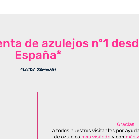
venta de azulejos nº1 des
España*
*datos Semrush
Gracias
a todos nuestros visitantes por ayuda
de azulejos
más visitada
y con
más v