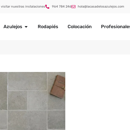
 visitar nuestras instalaciones
964 784 246
hola@lacasadelosazulejos.com
Azulejos
Rodapiés
Colocación
Profesionale