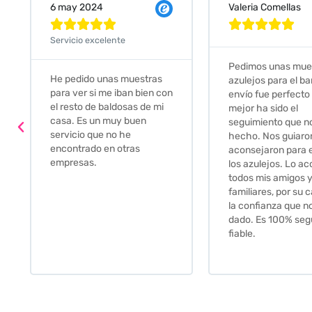
Valeria Comellas
25 abr 2024










Servicio excelente
Pedimos unas muestras de
Muy amables, con
azulejos para el baño. El
buena disponibilid
envío fue perfecto pero lo
darte opciones y
mejor ha sido el
soluciones. fantás
seguimiento que nos han
relación calidad-pr
hecho. Nos guiaron y
Gracias por todo
aconsejaron para escoger
los azulejos. Lo aconsejo a
todos mis amigos y
familiares, por su calidad y
la confianza que nos han
dado. Es 100% seguro y
fiable.