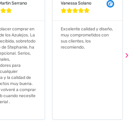
 Solano
Judit Bonet Pardell








e calidad y diseño,
Que decir, si teneis que
prometidos con
comprar alguna baldosa
tes, los
este és el sitio indicado! Yo
ndo.
pedi una muestra y me
llego muy rapidoy super
bien envasada. Luego
procedí a pedirlas todas y
me lo pusieron muy facil.
Hasta el transportista me
llamo varias veces para
tenerlo todo listo en el
momento de la entrega.
Los recomiendo sin lugar a
duda.