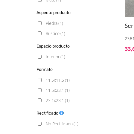
Aspecto producto
Piedra
(1)
Se
Rústico
(1)
27,81
Espacio producto
33,
Interior
(1)
Formato
11.5x11.5
(1)
11.5x23.1
(1)
23.1x23.1
(1)
Rectificado
No Rectificado
(1)