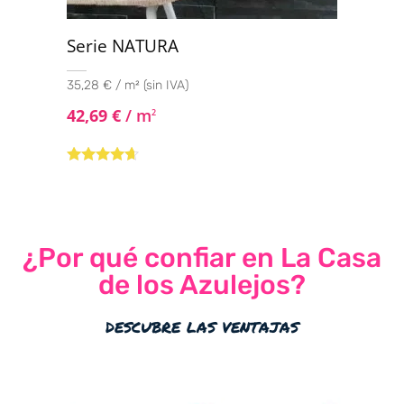
Serie NATURA
35,28 € / m² (sin IVA)
42,69
€
/ m
2
Valorado
con
4.50
de
5
¿Por qué confiar en La Casa
de los Azulejos?
descubre las ventajas