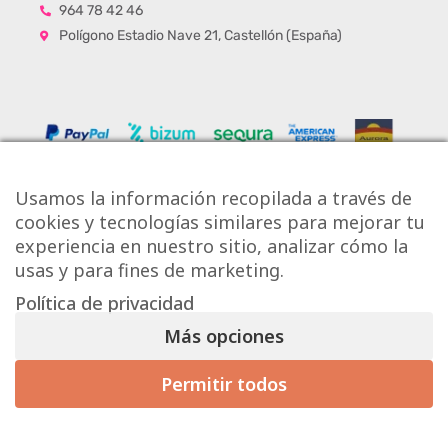
964 78 42 46
Polígono Estadio Nave 21, Castellón (España)
Usamos la información recopilada a través de
cookies y tecnologías similares para mejorar tu
experiencia en nuestro sitio, analizar cómo la
usas y para fines de marketing.
Política de privacidad
Copyright © Onlytiles S.L.
Más opciones
La Casa de los Azulejos ®
Permitir todos
Mis preferencias de consentimiento
Diseño Web
Aviso Legal