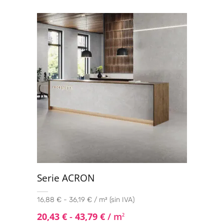
Serie ACRON
16,88 € - 36,19 € / m² (sin IVA)
20,43
€
-
43,79
€
/ m
2