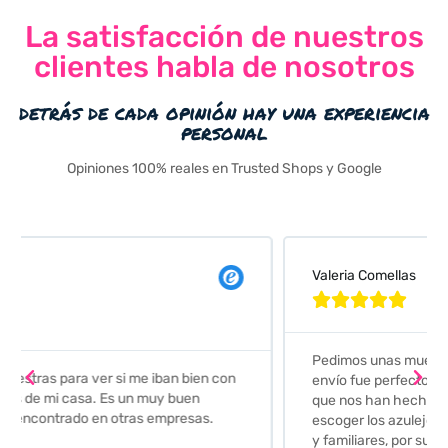
La satisfacción de nuestros
clientes habla de nosotros
detrás de cada opinión hay una experiencia
personal
Opiniones 100% reales en Trusted Shops y Google
Valeria Comellas





Pedimos unas muestras de azulejos para el baño. El
envío fue perfecto pero lo mejor ha sido el seguimiento
que nos han hecho. Nos guiaron y aconsejaron para
escoger los azulejos. Lo aconsejo a todos mis amigos
y familiares, por su calidad y la confianza que nos han