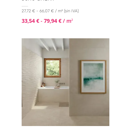
27,72 € - 66,07 € / m² (sin IVA)
33,54
€
-
79,94
€
/ m
2