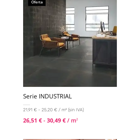
Oferta
Serie INDUSTRIAL
21,91 € - 25,20 € / m² (sin IVA)
26,51
€
-
30,49
€
/ m
2