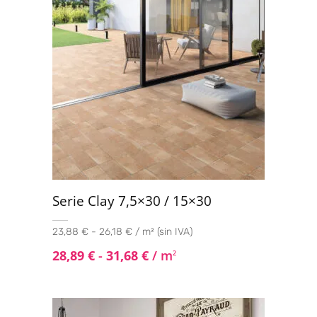
Serie Clay 7,5×30 / 15×30
23,88 € - 26,18 € / m² (sin IVA)
28,89
€
-
31,68
€
/ m
2