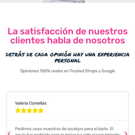
La satisfacción de nuestros
clientes habla de nosotros
detrás de cada opinión hay una experiencia
personal
Opiniones 100% reales en Trusted Shops y Google
Valeria Comellas





Pedimos unas muestras de azulejos para el baño. El
envío fue perfecto pero lo mejor ha sido el seguimiento