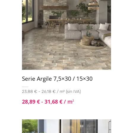
Serie Argile 7,5×30 / 15×30
23,88 € - 26,18 € / m² (sin IVA)
28,89
€
-
31,68
€
/ m
2