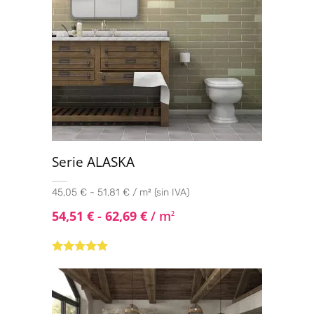
Serie ALASKA
45,05 € - 51,81 € / m² (sin IVA)
54,51
€
-
62,69
€
/ m
2
Valorado con
5.00
de 5