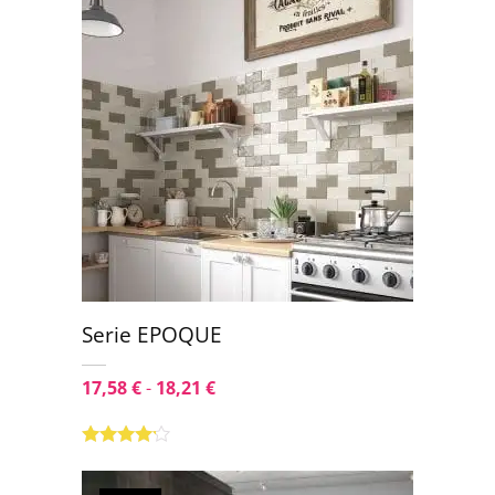
Serie EPOQUE
17,58
€
-
18,21
€
Valorado
con
4.00
de 5