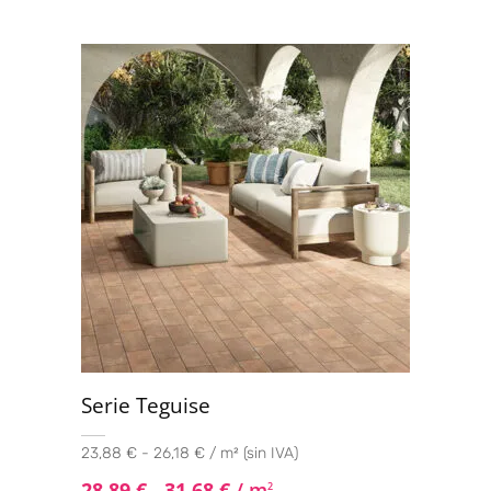
Serie Teguise
23,88 € - 26,18 € / m² (sin IVA)
28,89
€
-
31,68
€
/ m
2