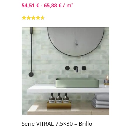
54,51
€
-
65,88
€
/ m
2
Valorado
con
4.50
de
5
Serie VITRAL 7.5×30 – Brillo