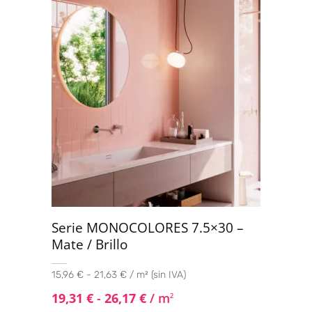
Serie MONOCOLORES 7.5×30 –
Mate / Brillo
15,96 € - 21,63 € / m² (sin IVA)
19,31
€
-
26,17
€
/ m
2