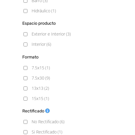
Barro
(3)
Hidráulico
(1)
Metálico
(1)
Espacio producto
Monocolor
(5)
Exterior e Interior
(3)
Rústico
(2)
Interior
(6)
Vintage
(1)
Formato
7.5x15
(1)
7.5x30
(9)
13x13
(2)
15x15
(1)
15x30
(3)
Rectificado
20X20
(1)
No Rectificado
(6)
50x100
(1)
Si Rectificado
(1)