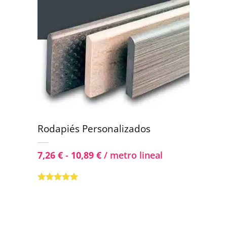
Rodapiés Personalizados
7,26
€
-
10,89
€
/ metro lineal
Valorado con
5.00
de 5