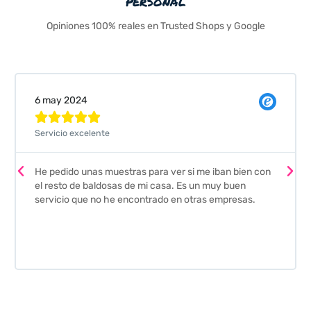
personal
Opiniones 100% reales en Trusted Shops y Google
Valeria Comellas





Pedimos unas muestras de azulejos para el baño. 
 bien con
envío fue perfecto pero lo mejor ha sido el seguim
buen
que nos han hecho. Nos guiaron y aconsejaron p
resas.
escoger los azulejos. Lo aconsejo a todos mis am
y familiares, por su calidad y la confianza que nos
dado. Es 100% seguro y fiable.