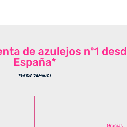
venta de azulejos nº1 des
España*
*datos Semrush
Gracias