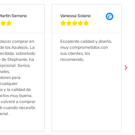
 Solano
Judit Bonet Pardell








e calidad y diseño,
Que decir, si teneis que
prometidos con
comprar alguna baldosa
tes, los
este és el sitio indicado! Yo
ndo.
pedi una muestra y me
llego muy rapidoy super
bien envasada. Luego
procedí a pedirlas todas y
me lo pusieron muy facil.
Hasta el transportista me
llamo varias veces para
tenerlo todo listo en el
momento de la entrega.
Los recomiendo sin lugar a
duda.