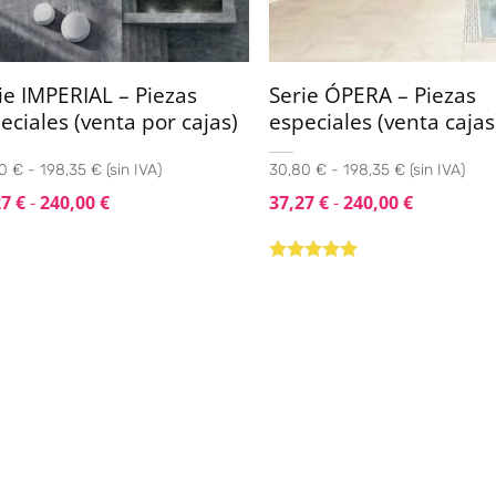
ie IMPERIAL – Piezas
Serie ÓPERA – Piezas
eciales (venta por cajas)
especiales (venta cajas
0 € - 198,35 € (sin IVA)
30,80 € - 198,35 € (sin IVA)
27
€
-
240,00
€
37,27
€
-
240,00
€
Valorado con
5.00
de 5