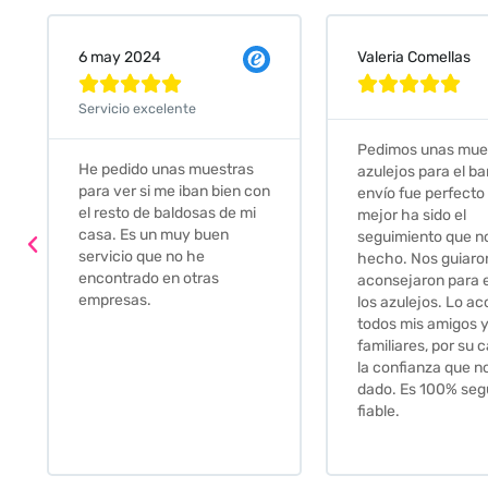
Valeria Comellas
25 abr 2024










Servicio excelente
Pedimos unas muestras de
Muy amables, con
azulejos para el baño. El
buena disponibilid
envío fue perfecto pero lo
darte opciones y
mejor ha sido el
soluciones. fantás
seguimiento que nos han
relación calidad-pr
hecho. Nos guiaron y
Gracias por todo
aconsejaron para escoger
los azulejos. Lo aconsejo a
todos mis amigos y
familiares, por su calidad y
la confianza que nos han
dado. Es 100% seguro y
fiable.