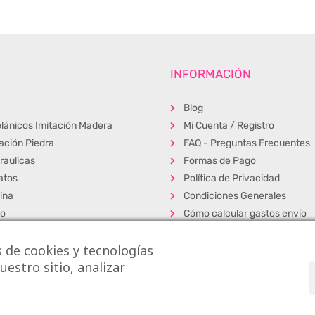
INFORMACIÓN
Blog
lánicos Imitación Madera
Mi Cuenta / Registro
tación Piedra
FAQ - Preguntas Frecuentes
raulicas
Formas de Pago
atos
Política de Privacidad
ina
Condiciones Generales
ño
Cómo calcular gastos envío
erior
Muestras
 de cookies y tecnologías
s
Alta Profesionales
estro sitio, analizar
cos
Exposición y venta
dos