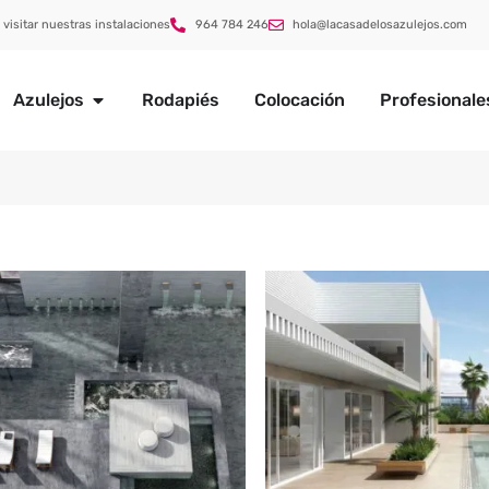
 visitar nuestras instalaciones
964 784 246
hola@lacasadelosazulejos.com
Azulejos
Rodapiés
Colocación
Profesionale