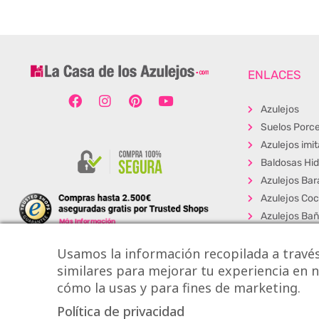
ENLACES
Azulejos
Suelos Porce
Azulejos imi
Baldosas Hid
Azulejos Bar
Azulejos Coc
Azulejos Ba
Baldosas Ext
Usamos la información recopilada a través
Porcelánico
similares para mejorar tu experiencia en nu
Suelos Viníli
cómo la usas y para fines de marketing.
Los + Vendi
Política de privacidad