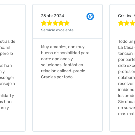
Cristina Martin Serrano
Vanessa







Todo un placer comprar en
Excelent
 muy
La Casa de los Azulejos. La
muy com
ad para
tención recibida, sobretodo
sus clien
por parte de Stephanie, ha
recomie
tica
sido excepcional. Serios,
ecio.
profesionales,
colaboradores para
resolver cualquier
incidencia y la calidad de
los productos muy buena.
Sin duda volveré a comprar
en su web cuando necesite
más material .