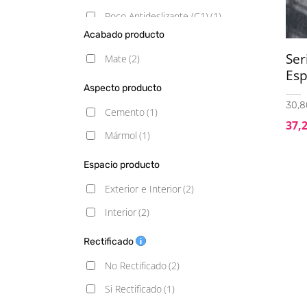
Poco Antideslizante (C1)
(1)
Acabado producto
Ser
Mate
(2)
Esp
Aspecto producto
30,8
Cemento
(1)
37,
Mármol
(1)
Espacio producto
Exterior e Interior
(2)
Interior
(2)
Rectificado
No Rectificado
(2)
Si Rectificado
(1)