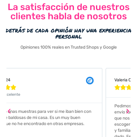
La satisfacción de nuestros
clientes habla de nosotros
detrás de cada opinión hay una experiencia
personal
Opiniones 100% reales en Trusted Shops y Google
Valeria Comellas





Pedimos unas muestras de azulejos para el baño. El
envío fue perfecto pero lo mejor ha sido el seguimiento
que nos han hecho. Nos guiaron y aconsejaron para
escoger los azulejos. Lo aconsejo a todos mis amigos
y familiares, por su calidad y la confianza que nos han
dado. Es 100% seguro y fiable.