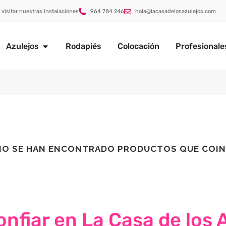
 visitar nuestras instalaciones
964 784 246
hola@lacasadelosazulejos.com
Azulejos
Rodapiés
Colocación
Profesionale
NO SE HAN ENCONTRADO PRODUCTOS QUE COIN
nfiar en La Casa de los 