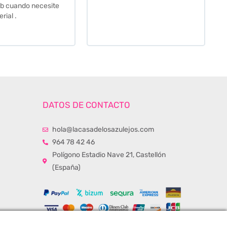
momento de la entrega.
Los recomiendo sin lugar a
duda.
DATOS DE CONTACTO
hola@lacasadelosazulejos.com
964 78 42 46
Polígono Estadio Nave 21, Castellón
(España)