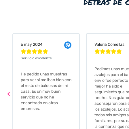
detrás de 
Valeria Comellas
25 abr 2024










Servicio excelente
Pedimos unas muestras de
Muy amables, con
azulejos para el baño. El
buena disponibilid
envío fue perfecto pero lo
darte opciones y
mejor ha sido el
soluciones. fantás
seguimiento que nos han
relación calidad-p
hecho. Nos guiaron y
Gracias por todo
aconsejaron para escoger
los azulejos. Lo aconsejo a
todos mis amigos y
familiares, por su calidad y
la confianza que nos han