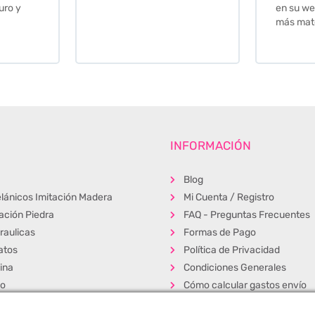
en su web cuando necesite
más material .
INFORMACIÓN
Blog
lánicos Imitación Madera
Mi Cuenta / Registro
tación Piedra
FAQ - Preguntas Frecuentes
raulicas
Formas de Pago
atos
Política de Privacidad
ina
Condiciones Generales
ño
Cómo calcular gastos envío
erior
Muestras