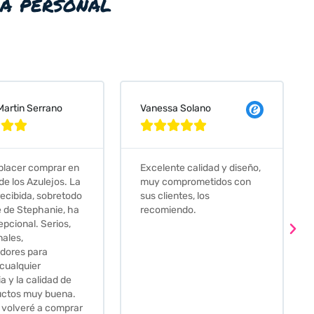
ia personal
 Solano
Judit Bonet Pardell








e calidad y diseño,
Que decir, si teneis que
prometidos con
comprar alguna baldosa
tes, los
este és el sitio indicado! Yo
ndo.
pedi una muestra y me
llego muy rapidoy super
bien envasada. Luego
procedí a pedirlas todas y
me lo pusieron muy facil.
Hasta el transportista me
llamo varias veces para
tenerlo todo listo en el