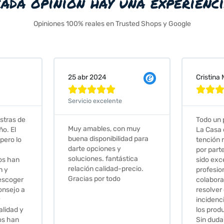
cada opinión hay una experienc
Opiniones 100% reales en Trusted Shops y Google
Cristina Martin Serrano
Vanessa







Todo un placer comprar en
Excelent
 muy
La Casa de los Azulejos. La
muy com
ad para
tención recibida, sobretodo
sus clien
por parte de Stephanie, ha
recomie
tica
sido excepcional. Serios,
recio.
profesionales,
colaboradores para
resolver cualquier
incidencia y la calidad de
los productos muy buena.
Sin duda volveré a comprar