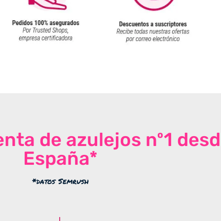
venta de azulejos nº1 des
España*
*datos Semrush