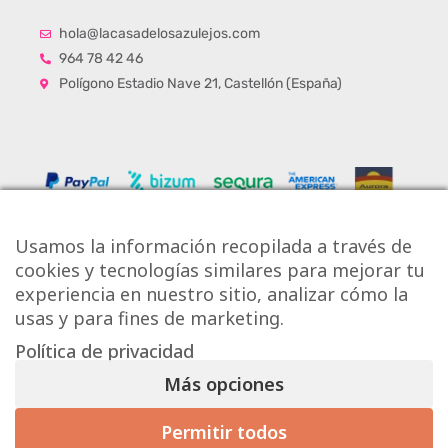
hola@lacasadelosazulejos.com
964 78 42 46
Polígono Estadio Nave 21, Castellón (España)
Usamos la información recopilada a través de
cookies y tecnologías similares para mejorar tu
experiencia en nuestro sitio, analizar cómo la
usas y para fines de marketing.
Política de privacidad
Copyright © Onlytiles S.L.
Más opciones
La Casa de los Azulejos ®
Permitir todos