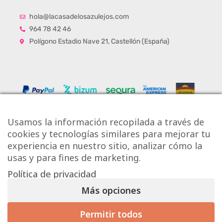
hola@lacasadelosazulejos.com
964 78 42 46
Polígono Estadio Nave 21, Castellón (España)
Usamos la información recopilada a través de
cookies y tecnologías similares para mejorar tu
experiencia en nuestro sitio, analizar cómo la
usas y para fines de marketing.
Política de privacidad
Copyright © Onlytiles S.L.
Más opciones
La Casa de los Azulejos ®
Permitir todos