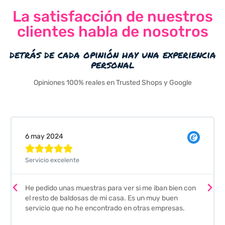
La satisfacción de nuestros
clientes habla de nosotros
detrás de cada opinión hay una experiencia
personal
Opiniones 100% reales en Trusted Shops y Google
Valeria Comellas





Pedimos unas muestras de azulejos para el baño. El
envío fue perfecto pero lo mejor ha sido el seguimiento
que nos han hecho. Nos guiaron y aconsejaron para
escoger los azulejos. Lo aconsejo a todos mis amigos
y familiares, por su calidad y la confianza que nos han