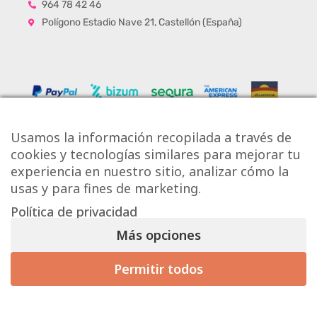
964 78 42 46
Polígono Estadio Nave 21, Castellón (España)
Usamos la información recopilada a través de
cookies y tecnologías similares para mejorar tu
experiencia en nuestro sitio, analizar cómo la
usas y para fines de marketing.
Política de privacidad
Copyright © Onlytiles S.L.
Más opciones
La Casa de los Azulejos ®
Permitir todos
Mis preferencias de consentimiento
Diseño Web
Aviso Legal