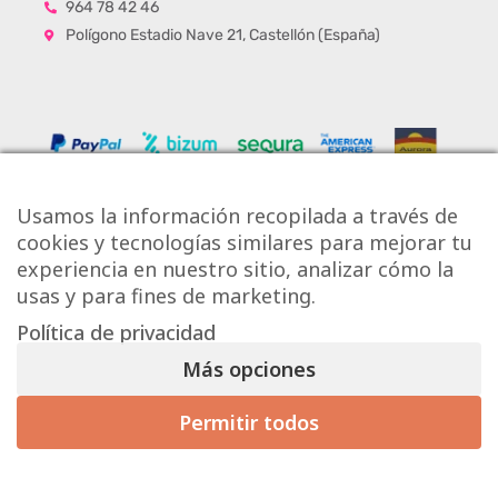
964 78 42 46
Polígono Estadio Nave 21, Castellón (España)
Usamos la información recopilada a través de
cookies y tecnologías similares para mejorar tu
experiencia en nuestro sitio, analizar cómo la
usas y para fines de marketing.
Política de privacidad
Copyright © Onlytiles S.L.
Más opciones
La Casa de los Azulejos ®
Permitir todos
Mis preferencias de consentimiento
Diseño Web
Aviso Legal