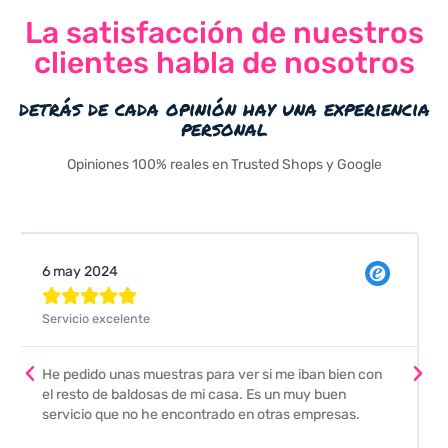
La satisfacción de nuestros
clientes habla de nosotros
detrás de cada opinión hay una experiencia
personal
Opiniones 100% reales en Trusted Shops y Google
Valeria Comellas





Pedimos unas muestras de azulejos para el baño. El
envío fue perfecto pero lo mejor ha sido el seguimiento
que nos han hecho. Nos guiaron y aconsejaron para
escoger los azulejos. Lo aconsejo a todos mis amigos
y familiares, por su calidad y la confianza que nos han