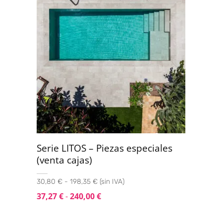
Serie LITOS – Piezas especiales
(venta cajas)
30,80 € - 198,35 € (sin IVA)
37,27
€
-
240,00
€