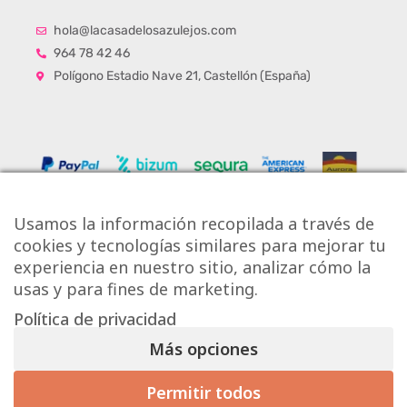
hola@lacasadelosazulejos.com
964 78 42 46
Polígono Estadio Nave 21, Castellón (España)
Usamos la información recopilada a través de
cookies y tecnologías similares para mejorar tu
experiencia en nuestro sitio, analizar cómo la
usas y para fines de marketing.
Política de privacidad
Copyright © Onlytiles S.L.
Más opciones
La Casa de los Azulejos ®
Permitir todos