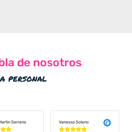
bla de nosotros
ia personal
 Solano
Judit Bonet Pardell







