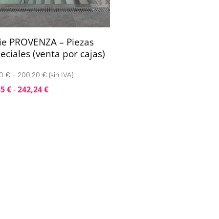
ie PROVENZA – Piezas
eciales (venta por cajas)
0 € - 200,20 € (sin IVA)
85
€
-
242,24
€