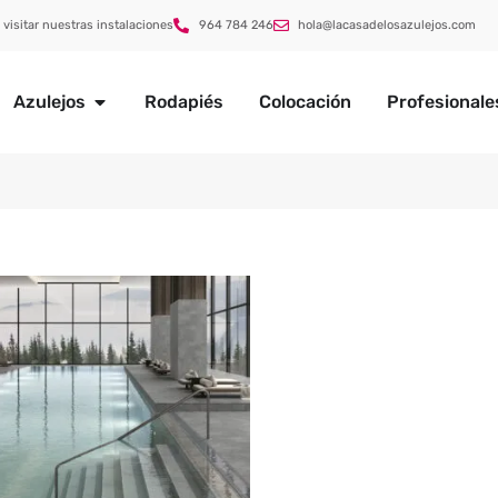
 visitar nuestras instalaciones
964 784 246
hola@lacasadelosazulejos.com
Azulejos
Rodapiés
Colocación
Profesionale