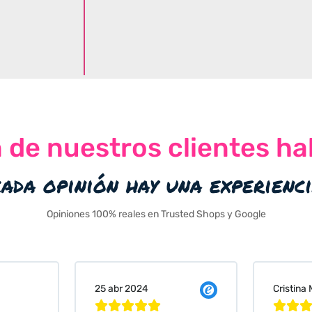
n de nuestros clientes ha
cada opinión hay una experienc
Opiniones 100% reales en Trusted Shops y Google
Cristina Martin Serrano
Vanessa






