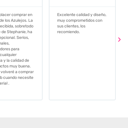
e calidad y diseño,
Que decir, si teneis que
prometidos con
comprar alguna baldosa
tes, los
este és el sitio indicado! Yo
ndo.
pedi una muestra y me
llego muy rapidoy super
bien envasada. Luego
procedí a pedirlas todas y
me lo pusieron muy facil.
Hasta el transportista me
llamo varias veces para
tenerlo todo listo en el
momento de la entrega.
Los recomiendo sin lugar a
duda.