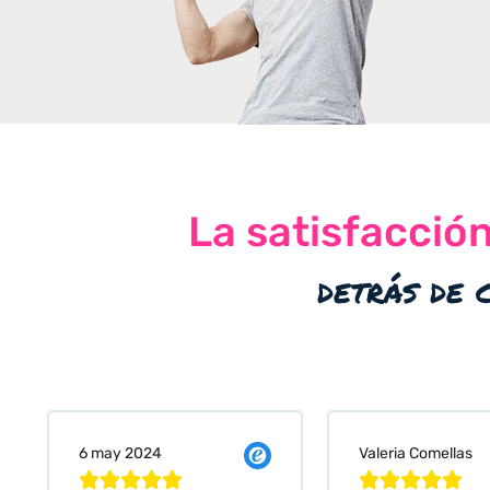
La satisfacció
detrás de 
Valeria Comellas
25 abr 2024









