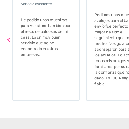
Servicio excelente
Pedimos unas muestras de
Muy amables, con
azulejos para el baño. El
buena disponibilid
envío fue perfecto pero lo
darte opciones y
mejor ha sido el
soluciones. fantás
seguimiento que nos han
relación calidad-pr
hecho. Nos guiaron y
Gracias por todo
aconsejaron para escoger
los azulejos. Lo aconsejo a
todos mis amigos y
familiares, por su calidad y
la confianza que nos han
dado. Es 100% seguro y
fiable.