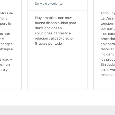
Todo un placer comprar en
Excelent
 muy
La Casa de los Azulejos. La
muy com
ad para
tención recibida, sobretodo
sus clien
por parte de Stephanie, ha
recomie
tica
sido excepcional. Serios,
ecio.
profesionales,
colaboradores para
resolver cualquier
incidencia y la calidad de
los productos muy buena.
Sin duda volveré a comprar
en su web cuando necesite
más material .