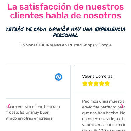
La satisfacción de nuestros
clientes habla de nosotros
detrás de cada opinión hay una experiencia
personal
Opiniones 100% reales en Trusted Shops y Google
Valeria Comellas





Pedimos unas muestras de azulejos para el baño. El
envío fue perfecto pero lo mejor ha sido el seguimiento
que nos han hecho. Nos guiaron y aconsejaron para
escoger los azulejos. Lo aconsejo a todos mis amigos
y familiares, por su calidad y la confianza que nos han
dado. Es 100% seguro y fiable.