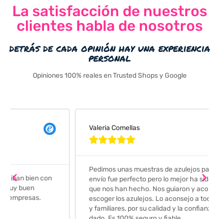
La satisfacción de nuestros
clientes habla de nosotros
detrás de cada opinión hay una experiencia
personal
Opiniones 100% reales en Trusted Shops y Google
Valeria Comellas





Pedimos unas muestras de azulejos para el baño. El
envío fue perfecto pero lo mejor ha sido el seguimiento
que nos han hecho. Nos guiaron y aconsejaron para
escoger los azulejos. Lo aconsejo a todos mis amigos
y familiares, por su calidad y la confianza que nos han
dado. Es 100% seguro y fiable.