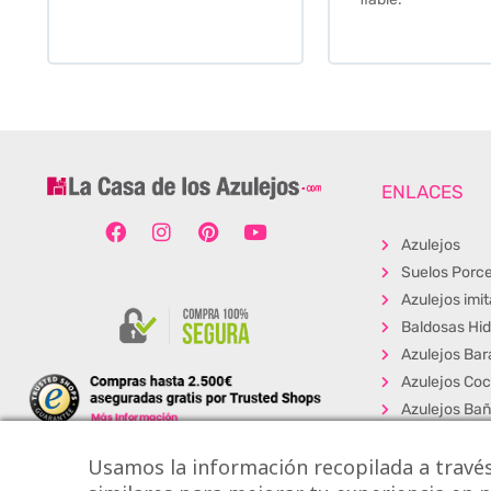
ENLACES
Azulejos
Suelos Porce
Azulejos imi
Baldosas Hid
Azulejos Bar
Azulejos Coc
Azulejos Ba
Baldosas Ext
Usamos la información recopilada a través
Porcelánico