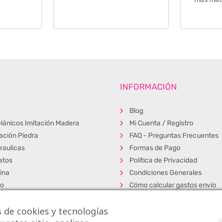
INFORMACIÓN
Blog
lánicos Imitación Madera
Mi Cuenta / Registro
tación Piedra
FAQ - Preguntas Frecuentes
raulicas
Formas de Pago
atos
Política de Privacidad
ina
Condiciones Generales
ño
Cómo calcular gastos envío
erior
Muestras
 de cookies y tecnologías
s
Alta Profesionales