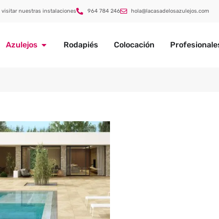
 visitar nuestras instalaciones
964 784 246
hola@lacasadelosazulejos.com
Azulejos
Rodapiés
Colocación
Profesionale