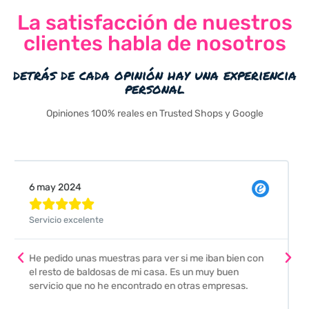
La satisfacción de nuestros
clientes habla de nosotros
detrás de cada opinión hay una experiencia
personal
Opiniones 100% reales en Trusted Shops y Google
Valeria Comellas





Pedimos unas muestras de azulejos para el baño. El
envío fue perfecto pero lo mejor ha sido el seguimiento
que nos han hecho. Nos guiaron y aconsejaron para
escoger los azulejos. Lo aconsejo a todos mis amigos
y familiares, por su calidad y la confianza que nos han