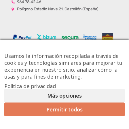
964 78 42 46
Polígono Estadio Nave 21, Castellón (España)
Usamos la información recopilada a través de
cookies y tecnologías similares para mejorar tu
experiencia en nuestro sitio, analizar cómo la
usas y para fines de marketing.
Política de privacidad
Copyright © Onlytiles S.L.
Más opciones
La Casa de los Azulejos ®
Permitir todos
Mis preferencias de consentimiento
Diseño Web
Aviso Legal