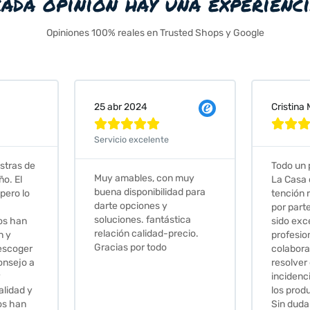
cada opinión hay una experienc
Opiniones 100% reales en Trusted Shops y Google
Cristina Martin Serrano
V






elente
Todo un placer comprar en
Ex
s, con muy
La Casa de los Azulejos. La
m
ibilidad para
tención recibida, sobretodo
su
nes y
por parte de Stephanie, ha
r
fantástica
sido excepcional. Serios,
idad-precio.
profesionales,
 todo
colaboradores para
resolver cualquier
incidencia y la calidad de
los productos muy buena.
Sin duda volveré a comprar