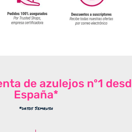
venta de azulejos nº1 des
España*
*datos Semrush