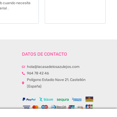
momento de la entrega.
Los recomiendo sin lugar a
duda.
DATOS DE CONTACTO
hola@lacasadelosazulejos.com
964 78 42 46
Polígono Estadio Nave 21, Castellón
(España)