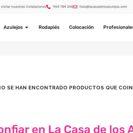
 visitar nuestras instalaciones
964 784 246
hola@lacasadelosazulejos.com
Azulejos
Rodapiés
Colocación
Profesionale
NO SE HAN ENCONTRADO PRODUCTOS QUE COIN
nfiar en La Casa de los 