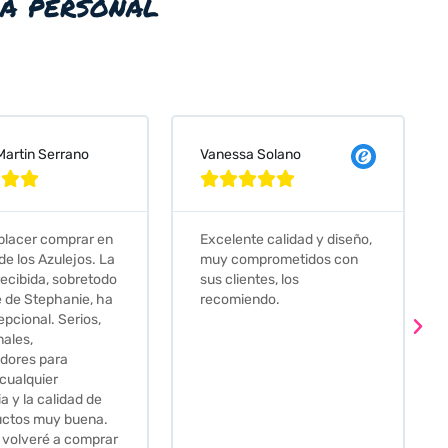
ia personal
anessa Solano
Judit Bonet Pardell










celente calidad y diseño,
Que decir, si teneis que
uy comprometidos con
comprar alguna baldosa
s clientes, los
este és el sitio indicado! Yo
ecomiendo.
pedi una muestra y me
llego muy rapidoy super
bien envasada. Luego
procedí a pedirlas todas y
me lo pusieron muy facil.
Hasta el transportista me
llamo varias veces para
tenerlo todo listo en el