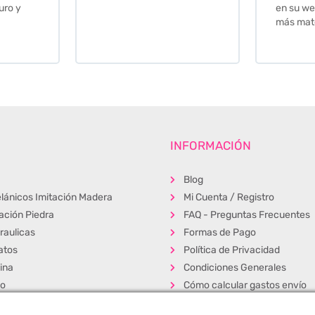
en su web cuando necesite
más material .
INFORMACIÓN
Blog
lánicos Imitación Madera
Mi Cuenta / Registro
tación Piedra
FAQ - Preguntas Frecuentes
raulicas
Formas de Pago
atos
Política de Privacidad
ina
Condiciones Generales
ño
Cómo calcular gastos envío
erior
Muestras