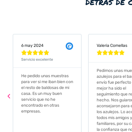
detrás de 
Valeria Comellas
25 abr 2024









Servicio exc
Pedimos unas muestras de
ras
Muy amable
azulejos para el baño. El
en con
buena dispon
envío fue perfecto pero lo
e mi
darte opcio
mejor ha sido el
soluciones. 
seguimiento que nos han
relación cal
hecho. Nos guiaron y
Gracias por
aconsejaron para escoger
los azulejos. Lo aconsejo a
todos mis amigos y
familiares, por su calidad y
la confianza que nos han