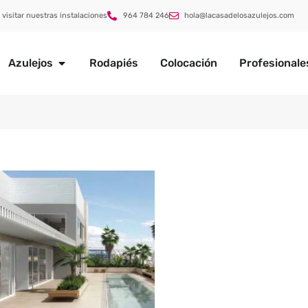
 visitar nuestras instalaciones
964 784 246
hola@lacasadelosazulejos.com
Azulejos
Rodapiés
Colocación
Profesionale