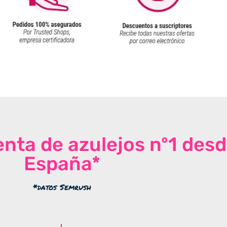
venta de azulejos nº1 des
España*
*datos Semrush