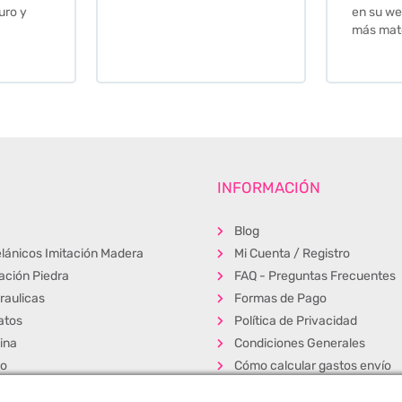
en su web cuando necesite
más material .
INFORMACIÓN
Blog
lánicos Imitación Madera
Mi Cuenta / Registro
tación Piedra
FAQ - Preguntas Frecuentes
raulicas
Formas de Pago
atos
Política de Privacidad
ina
Condiciones Generales
ño
Cómo calcular gastos envío
erior
Muestras