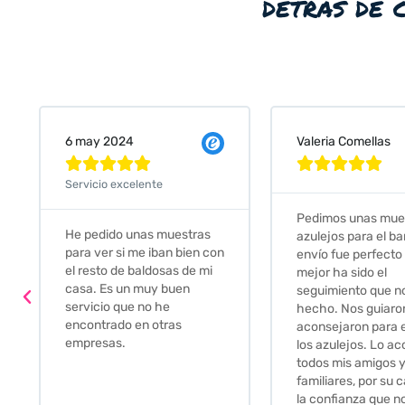
detrás de 
Valeria Comellas
25 abr 2024










Servicio excelente
Pedimos unas muestras de
Muy amables, con
azulejos para el baño. El
buena disponibilid
envío fue perfecto pero lo
darte opciones y
mejor ha sido el
soluciones. fantás
seguimiento que nos han
relación calidad-pr
hecho. Nos guiaron y
Gracias por todo
aconsejaron para escoger
los azulejos. Lo aconsejo a
todos mis amigos y
familiares, por su calidad y
la confianza que nos han