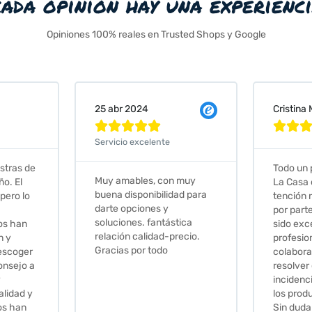
cada opinión hay una experienc
Opiniones 100% reales en Trusted Shops y Google
Cristina Martin Serrano
Vanessa







Todo un placer comprar en
Excelent
 muy
La Casa de los Azulejos. La
muy com
ad para
tención recibida, sobretodo
sus clien
por parte de Stephanie, ha
recomie
tica
sido excepcional. Serios,
ecio.
profesionales,
colaboradores para
resolver cualquier
incidencia y la calidad de
los productos muy buena.
Sin duda volveré a comprar