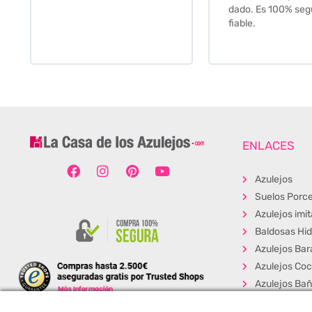
dado. Es 100% seguro y
fiable.
ENLACES
Azulejos
Suelos Porce
Azulejos imi
Baldosas Hid
Azulejos Bar
Azulejos Coc
Azulejos Ba
Baldosas Ext