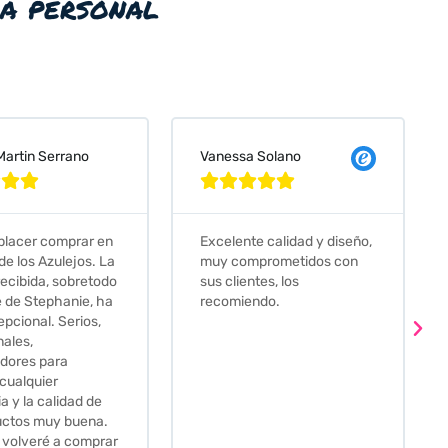
ia personal
 Solano
Judit Bonet Pardell








e calidad y diseño,
Que decir, si teneis que
prometidos con
comprar alguna baldosa
tes, los
este és el sitio indicado! Yo
ndo.
pedi una muestra y me
llego muy rapidoy super
bien envasada. Luego
procedí a pedirlas todas y
me lo pusieron muy facil.
Hasta el transportista me
llamo varias veces para
tenerlo todo listo en el