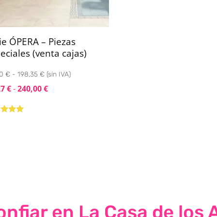
ie ÓPERA – Piezas
eciales (venta cajas)
0 € - 198,35 € (sin IVA)
27
€
-
240,00
€
rado con
de 5
nfiar en La Casa de los 