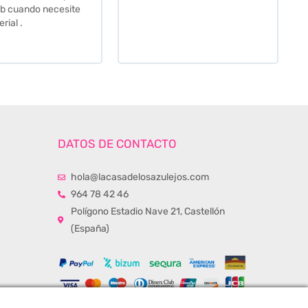
momento de la entrega.
Los recomiendo sin lugar a
duda.
DATOS DE CONTACTO
hola@lacasadelosazulejos.com
964 78 42 46
Polígono Estadio Nave 21, Castellón
(España)