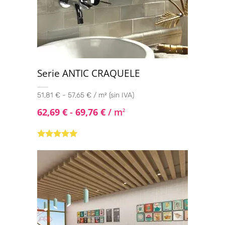
Serie ANTIC CRAQUELE
51,81 € - 57,65 € / m² (sin IVA)
62,69
€
-
69,76
€
/ m
2
Valorado con
5.00
de 5