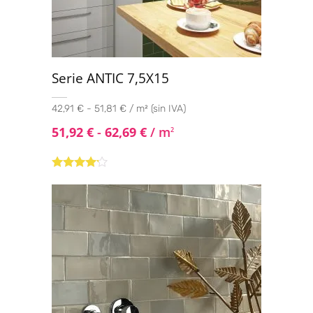
Serie ANTIC 7,5X15
42,91 € - 51,81 € / m² (sin IVA)
51,92
€
-
62,69
€
/ m
2
Valorado
con
4.00
de 5