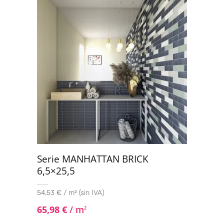
5
Serie MANHATTAN BRICK
6,5×25,5
54,53 € / m² (sin IVA)
65,98
€
/ m
2