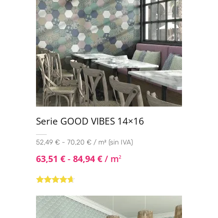
Serie GOOD VIBES 14×16
52,49 € - 70,20 € / m² (sin IVA)
63,51
€
-
84,94
€
/ m
2
Valorado
con
4.50
de
5