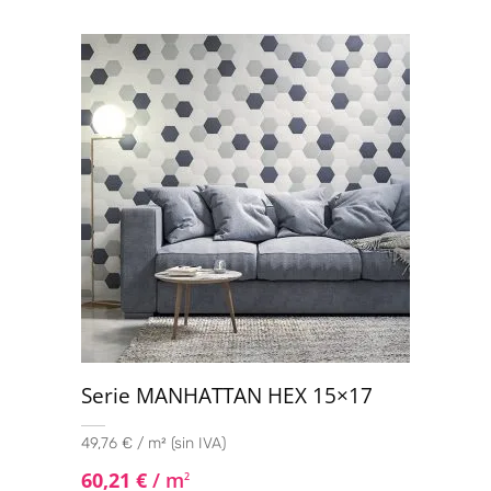
Serie MANHATTAN HEX 15×17
49,76 € / m² (sin IVA)
60,21
€
/ m
2