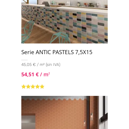
Serie ANTIC PASTELS 7,5X15
45,05 € / m² (sin IVA)
54,51
€
/ m
2
Valorado con
5.00
de 5