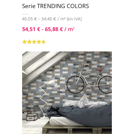
Serie TRENDING COLORS
45,05 € - 54,45 € / m² (sin IVA)
54,51
€
-
65,88
€
/ m
2
Valorado
con
4.50
de
5