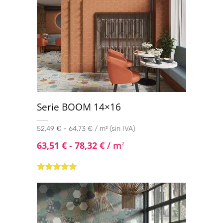
Serie BOOM 14×16
52,49 € - 64,73 € / m² (sin IVA)
63,51
€
-
78,32
€
/ m
2
Valorado con
5.00
de 5