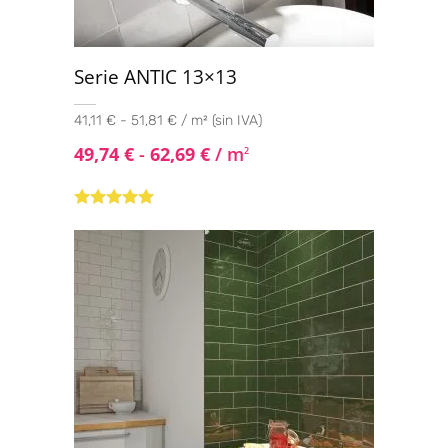
Serie ANTIC 13×13
41,11 € - 51,81 € / m² (sin IVA)
49,74
€
-
62,69
€
/ m
2
Valorado con
5.00
de 5