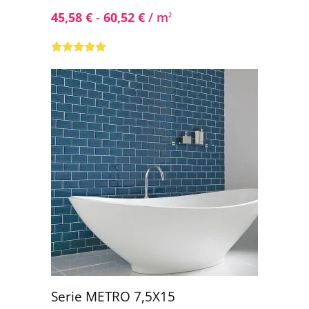
45,58
€
-
60,52
€
/ m
2
Valorado con
5.00
de 5
Serie METRO 7,5X15