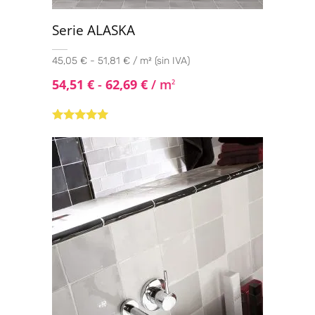
Serie ALASKA
45,05 € - 51,81 € / m² (sin IVA)
54,51
€
-
62,69
€
/ m
2
Valorado con
5.00
de 5