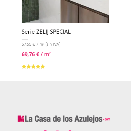
Serie ZELIJ SPECIAL
57,65 € / m² (sin IVA)
69,76
€
/ m
2
Valorado con
5.00
de 5