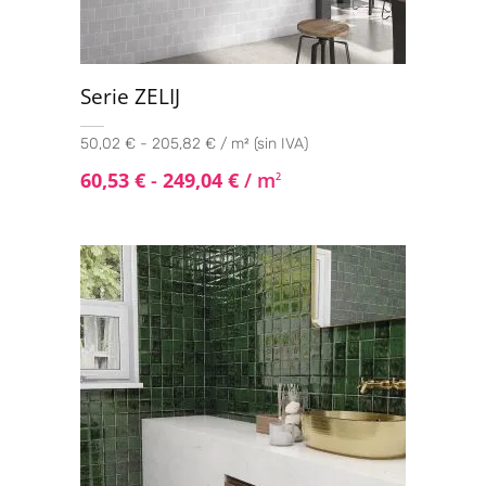
Serie ZELIJ
50,02 € - 205,82 € / m² (sin IVA)
60,53
€
-
249,04
€
/ m
2