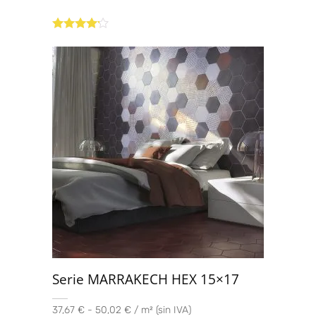
Valorado
con
4.00
de 5
Serie MARRAKECH HEX 15×17
37,67 € - 50,02 € / m² (sin IVA)