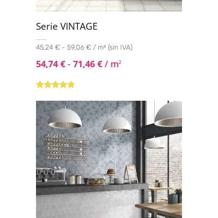
Serie VINTAGE
45,24 € - 59,06 € / m² (sin IVA)
54,74
€
-
71,46
€
/ m
2
Valorado con
5.00
de 5