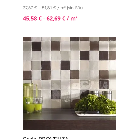
37,67 € - 51,81 € / m² (sin IVA)
45,58
€
-
62,69
€
/ m
2