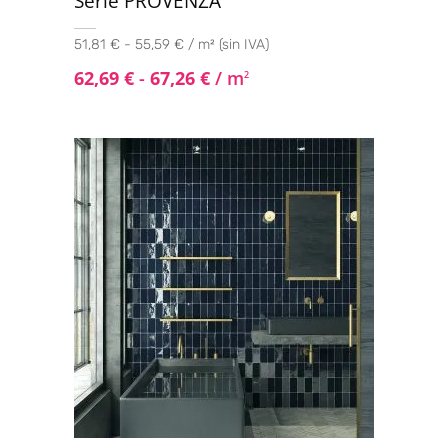
Serie PROVENZA
51,81 € - 55,59 € / m² (sin IVA)
62,69
€
-
67,26
€
/ m
2