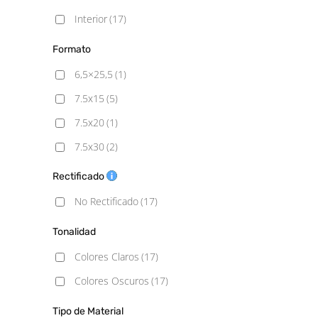
Interior
(17)
Formato
6,5×25,5
(1)
7.5x15
(5)
7.5x20
(1)
7.5x30
(2)
10x10
(3)
Rectificado
13x13
(4)
No Rectificado
(17)
14x16 hexagonal
(2)
Tonalidad
15x13,5
(1)
Colores Claros
(17)
15x17 Hexagonal
(2)
Colores Oscuros
(17)
20X20
(1)
Tipo de Material