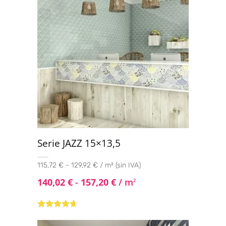
Serie JAZZ 15×13,5
115,72 € - 129,92 € / m² (sin IVA)
140,02
€
-
157,20
€
/ m
2
Valorado
con
4.50
de