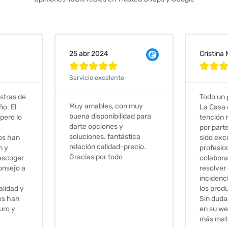
Cristina Martin Serrano
Vanessa







Todo un placer comprar en
Excelent
 muy
La Casa de los Azulejos. La
muy com
ad para
tención recibida, sobretodo
sus clien
por parte de Stephanie, ha
recomie
tica
sido excepcional. Serios,
ecio.
profesionales,
colaboradores para
resolver cualquier
incidencia y la calidad de
los productos muy buena.
Sin duda volveré a comprar
en su web cuando necesite
más material .