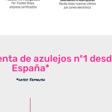
venta de azulejos nº1 des
España*
*datos Semrush