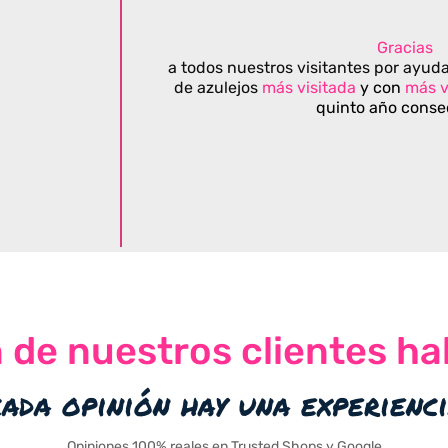
Gracias
a todos nuestros visitantes por ayuda
de azulejos
más visitada
y con
más v
quinto año conse
n de nuestros clientes ha
cada opinión hay una experienc
Opiniones 100% reales en Trusted Shops y Google