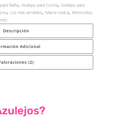
 para Baño
,
Azulejos para Cocina
,
Azulejos para
Liso
,
Los más vendidos
,
Marca Cevica
,
Monocolor
,
ento
Descripción
ormación Adicional
Valoraciones (2)
Azulejos?