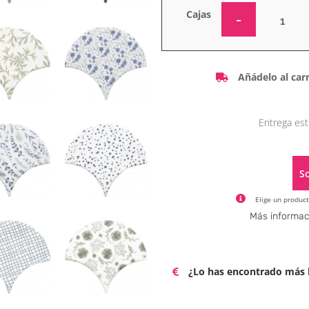
Cajas
Añádelo al carr
Entrega est
So
Elige un product
Más informac
¿Lo has encontrado más b