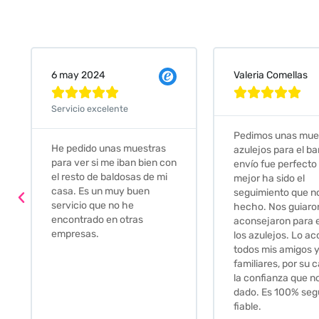
Valeria Comellas
25 abr 2024










Servicio excelente
Pedimos unas muestras de
Muy amables, con
azulejos para el baño. El
buena disponibilid
envío fue perfecto pero lo
darte opciones y
mejor ha sido el
soluciones. fantás
seguimiento que nos han
relación calidad-pr
hecho. Nos guiaron y
Gracias por todo
aconsejaron para escoger
los azulejos. Lo aconsejo a
todos mis amigos y
familiares, por su calidad y
la confianza que nos han
dado. Es 100% seguro y
fiable.