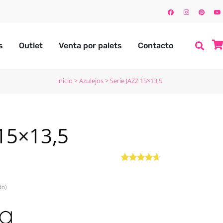
s
Outlet
Venta por palets
Contacto
Inicio
>
Azulejos
>
Serie JAZZ 15×13,5
 15×13,5
Valorado
2
con
4.50
de
5 en base
do)
a
valoraciones
de
clientes