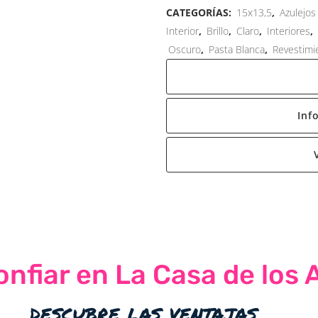
CATEGORÍAS:
15x13,5
,
Azulejos
Interior
,
Brillo
,
Claro
,
Interiores
,
Oscuro
,
Pasta Blanca
,
Revestimi
Inf
nfiar en La Casa de los 
descubre las ventajas