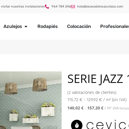
 visitar nuestras instalaciones
964 784 246
hola@lacasadelosazulejos.com
Azulejos
Rodapiés
Colocación
Profesionale
SERIE JAZZ
(
2
valoraciones de clientes)
115,72 € - 129,92 € / m² (sin IVA)
140,02
€
-
157,20
€
/ m
2
(IVA Inclui