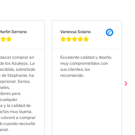
 Solano
Judit Bonet Pardell








e calidad y diseño,
Que decir, si teneis que
prometidos con
comprar alguna baldosa
tes, los
este és el sitio indicado! Yo
ndo.
pedi una muestra y me
llego muy rapidoy super
bien envasada. Luego
procedí a pedirlas todas y
me lo pusieron muy facil.
Hasta el transportista me
llamo varias veces para
tenerlo todo listo en el
momento de la entrega.
Los recomiendo sin lugar a