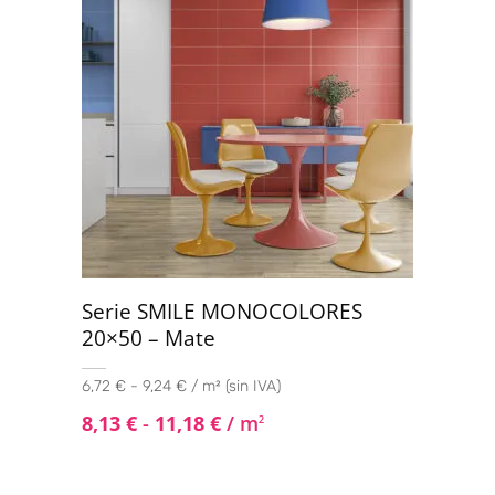
Serie SMILE MONOCOLORES
20×50 – Mate
6,72 € - 9,24 € / m² (sin IVA)
8,13
€
-
11,18
€
/ m
2