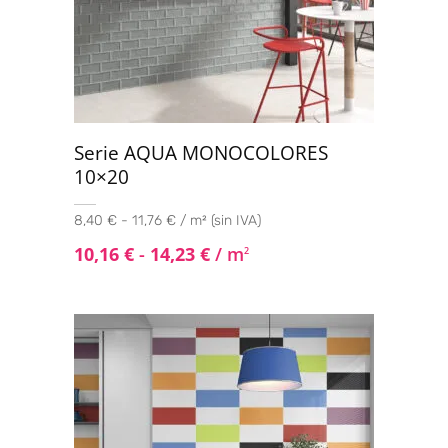
Serie AQUA MONOCOLORES
10×20
8,40 € - 11,76 € / m² (sin IVA)
10,16
€
-
14,23
€
/ m
2