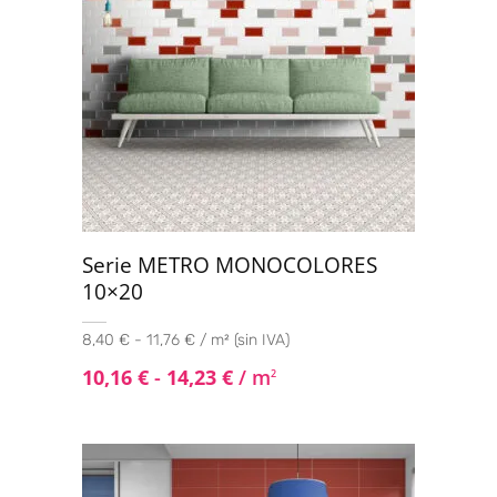
Serie METRO MONOCOLORES
10×20
8,40 € - 11,76 € / m² (sin IVA)
10,16
€
-
14,23
€
/ m
2