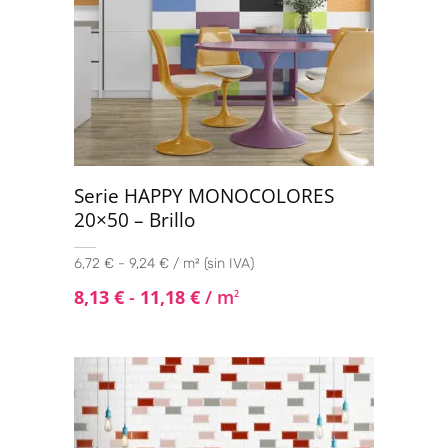
Serie HAPPY MONOCOLORES
20×50 – Brillo
6,72 € - 9,24 € / m² (sin IVA)
8,13
€
-
11,18
€
/ m
2