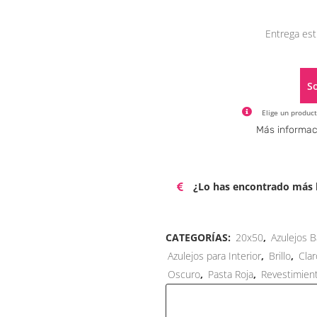
Entrega est
So
Elige un product
Más informac
¿Lo has encontrado más b
CATEGORÍAS:
20x50
,
Azulejos B
Azulejos para Interior
,
Brillo
,
Clar
Oscuro
,
Pasta Roja
,
Revestimien