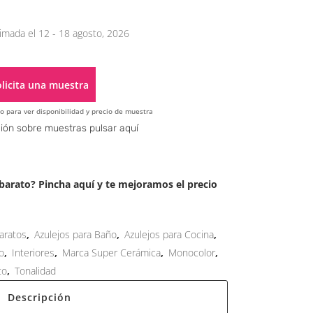
imada el 12 - 18 agosto, 2026
licita una muestra
o para ver disponibilidad y precio de muestra
Alternative:
ión sobre muestras pulsar aquí
arato? Pincha aquí y te mejoramos el precio
aratos
,
Azulejos para Baño
,
Azulejos para Cocina
,
o
,
Interiores
,
Marca Super Cerámica
,
Monocolor
,
to
,
Tonalidad
Descripción