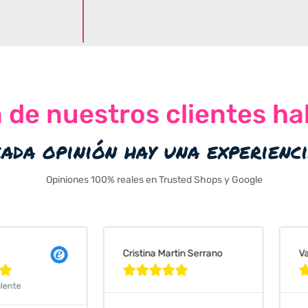
n de nuestros clientes ha
cada opinión hay una experienc
Opiniones 100% reales en Trusted Shops y Google
Cristina Martin Serrano
Vanessa






