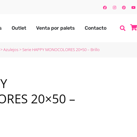
s
Outlet
Venta por palets
Contacto
>
Azulejos
>
Serie HAPPY MONOCOLORES 20×50 – Brillo
PY
RES 20×50 –