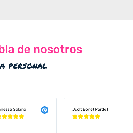
bla de nosotros
ia personal
 Solano
Judit Bonet Pardell







