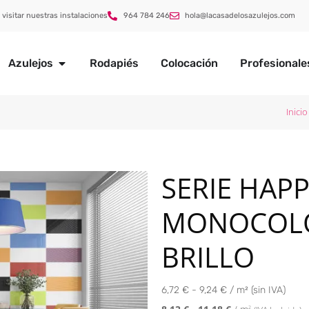
 visitar nuestras instalaciones
964 784 246
hola@lacasadelosazulejos.com
Azulejos
Rodapiés
Colocación
Profesionale
Inicio
SERIE HAP
MONOCOLO
BRILLO
6,72 € - 9,24 € / m² (sin IVA)
8,13
€
-
11,18
€
/ m
2