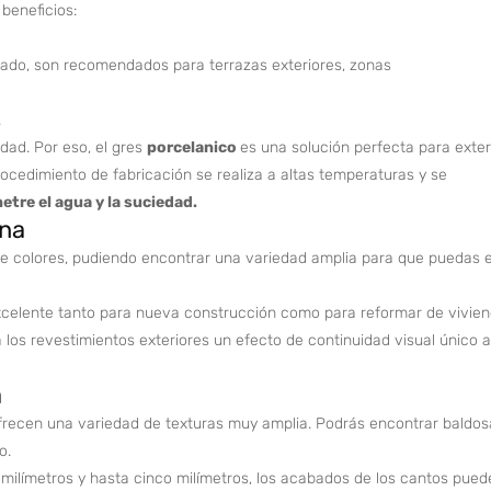
beneficios:
tado, son recomendados para terrazas exteriores, zonas
.
dad. Por eso, el gres
porcelanico
es una solución perfecta para exter
cedimiento de fabricación se realiza a altas temperaturas y se
netre el agua y la suciedad.
ana
e colores, pudiendo encontrar una variedad amplia para que puedas eleg
excelente tanto para nueva construcción como para reformar de vivi
los revestimientos exteriores un efecto de continuidad visual único al
a
frecen una variedad de texturas muy amplia. Podrás encontrar baldos
o.
ilímetros y hasta cinco milímetros, los acabados de los cantos puede