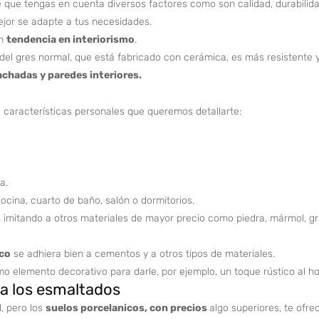
e que tengas en cuenta diversos factores como son calidad, durabilidad
ejor se adapte a tus necesidades.
en
tendencia en interiorismo
.
el gres normal, que está fabricado con cerámica, es más resistente y 
fachadas y paredes interiores.
e características personales que queremos detallarte:
a.
cocina, cuarto de baño, salón o dormitorios.
s
imitando a otros materiales de mayor precio como piedra, mármol, gr
co
se adhiera bien a cementos y a otros tipos de materiales.
o elemento decorativo para darle, por ejemplo, un toque rústico al ho
 a los esmaltados
, pero los
suelos porcelanicos, con precios
algo superiores, te ofr