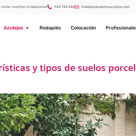
 visitar nuestras instalaciones
964 784 246
hola@lacasadelosazulejos.com
Azulejos
Rodapiés
Colocación
Profesionale
ísticas y tipos de suelos porce