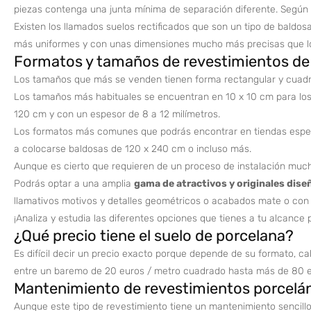
piezas contenga una junta mínima de separación diferente. Según el
Existen los llamados suelos rectificados que son un tipo de baldo
más uniformes y con unas dimensiones mucho más precisas que lo
Formatos y tamaños de revestimientos de
Los tamaños que más se venden tienen forma rectangular y cuadra
Los tamaños más habituales se encuentran en 10 x 10 cm para los 
120 cm y con un espesor de 8 a 12 milímetros.
Los formatos más comunes que podrás encontrar en tiendas especi
a colocarse baldosas de 120 x 240 cm o incluso más.
Aunque es cierto que requieren de un proceso de instalación mucho
Podrás optar a una amplia
gama de atractivos y originales dise
llamativos motivos y detalles geométricos o acabados mate o con b
¡Analiza y estudia las diferentes opciones que tienes a tu alcance
¿Qué precio tiene el suelo de porcelana?
Es difícil decir un precio exacto porque depende de su formato, c
entre un baremo de 20 euros / metro cuadrado hasta más de 80 e
Mantenimiento de revestimientos porcelá
Aunque este tipo de revestimiento tiene un mantenimiento sencillo