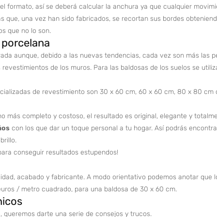
 formato, así se deberá calcular la anchura ya que cualquier movimien
sas que, una vez han sido fabricados, se recortan sus bordes obtenien
s que no lo son.
 porcelana
da aunque, debido a las nuevas tendencias, cada vez son más las pe
revestimientos de los muros. Para las baldosas de los suelos se util
alizadas de revestimiento son 30 x 60 cm, 60 x 60 cm, 80 x 80 cm o 
 más completo y costoso, el resultado es original, elegante y totalm
ños
con los que dar un toque personal a tu hogar. Así podrás encontra
rillo.
 para conseguir resultados estupendos!
alidad, acabado y fabricante. A modo orientativo podemos anotar que 
uros / metro cuadrado, para una baldosa de 30 x 60 cm.
nicos
, queremos darte una serie de consejos y trucos.