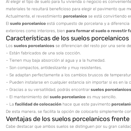
Al elegir el tipo de suelo para tu vivienda o negocio es convenient
materiales te resultará beneficioso para elegir el pavimento que m
Actualmente, el revestimiento
porcelanico
se está convirtiendo 
El
suelo
porcelanico
está compuesto de porcelana y a diferencia d
exteriores como interiores, bien
para formar el suelo o revestir 
Características de los suelos porcelanicos
Los
suelos porcelanicos
se diferencian del resto por una serie d
– Están fabricados de una sola cocción.
– Tienen muy baja absorción al agua y a la humedad.
– Son compactos, antideslizante y muy resistentes.
– Se adaptan perfectamente a los cambios bruscos de temperatur
– Pueden instalarse en cualquier estancia sin importar si es en la 
– Gracias a su versatilidad, podrás encontrar
suelos porcelanico
– El mantenimiento del
suelo porcelanico
es muy sencillo.
– La
facilidad de colocación
hace que este pavimento
porcelani
De esta manera, se facilita la opción de colocarlo simplemente com
Ventajas de los suelos porcelanicos frente
Cabe destacar que ambos suelos se distinguen por su gran calidad