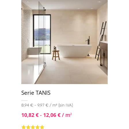
5
Serie TANIS
8,94 € - 9,97 € / m² (sin IVA)
10,82
€
-
12,06
€
/ m
2