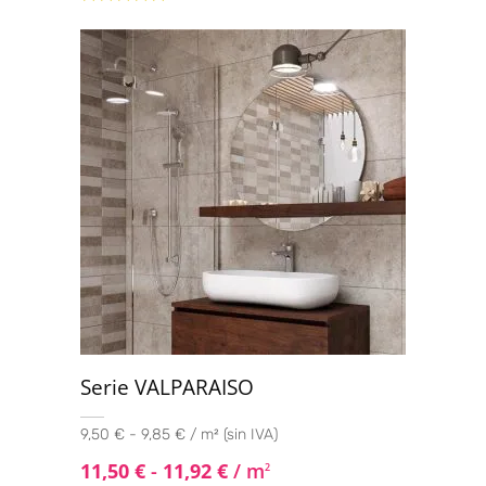
Valorado
con
4.80
de
5
Serie VALPARAISO
9,50 € - 9,85 € / m² (sin IVA)
11,50
€
-
11,92
€
/ m
2