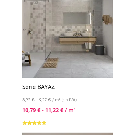
Serie BAYAZ
8,92 € - 9,27 € / m² (sin IVA)
10,79
€
-
11,22
€
/ m
2
Valorado
con
4.71
de