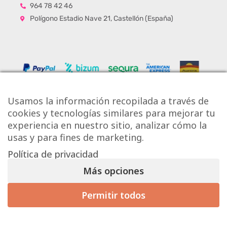
964 78 42 46
Polígono Estadio Nave 21, Castellón (España)
Usamos la información recopilada a través de
cookies y tecnologías similares para mejorar tu
experiencia en nuestro sitio, analizar cómo la
usas y para fines de marketing.
Política de privacidad
Copyright © Onlytiles S.L.
Más opciones
La Casa de los Azulejos ®
Permitir todos
Mis preferencias de consentimiento
Diseño Web
Aviso Legal