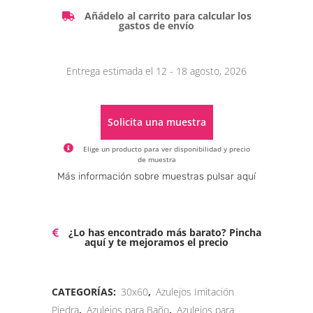
Añádelo al carrito para calcular los
gastos de envío
Entrega estimada el 12 - 18 agosto, 2026
Solicita una muestra
Elige un producto para ver disponibilidad y precio
de muestra
Alternative:
Más información sobre muestras pulsar aquí
¿Lo has encontrado más barato? Pincha
aquí y te mejoramos el precio
CATEGORÍAS:
30x60
,
Azulejos Imitación
Piedra
,
Azulejos para Baño
,
Azulejos para