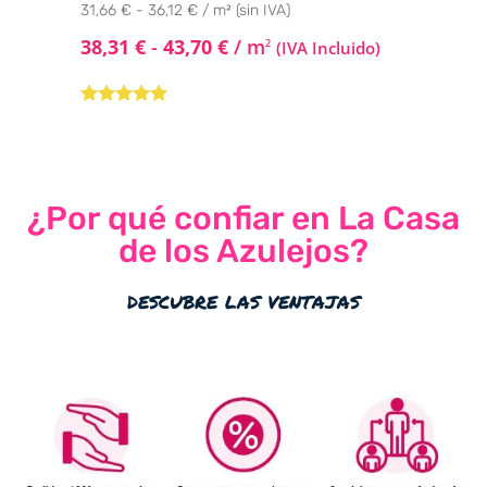
31,66 € - 36,12 € / m² (sin IVA)
38,31
€
-
43,70
€
/ m
2
(IVA Incluido)
Valorado con
5.00
de 5
¿Por qué confiar en La Casa
de los Azulejos?
descubre las ventajas