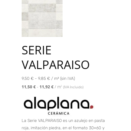
SERIE
VALPARAISO
9,50 € - 9,85 € / m² (sin IVA)
11,50
€
-
11,92
€
/ m
2
(IVA Incluido)
La Serie VALPARAISO es un azulejo en pasta
roja, imitación piedra, en el formato 30×60 y