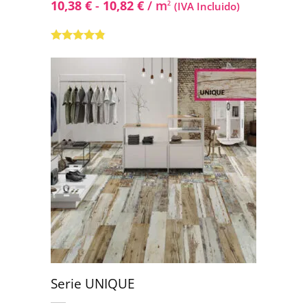
10,38
€
-
10,82
€
/ m
2
(IVA Incluido)
Valorado
con
4.67
de
5
Serie UNIQUE