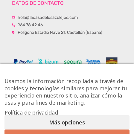
DATOS DE CONTACTO
hola@lacasadelosazulejos.com
964 78 42 46
Polígono Estadio Nave 21, Castellón (España)
Usamos la información recopilada a través de
cookies y tecnologías similares para mejorar tu
experiencia en nuestro sitio, analizar cómo la
usas y para fines de marketing.
Política de privacidad
Copyright © Onlytiles S.L.
Más opciones