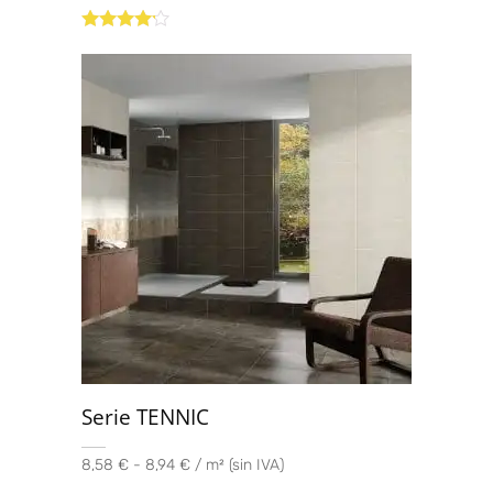
Valorado
con
4.00
de 5
Serie TENNIC
8,58 € - 8,94 € / m² (sin IVA)