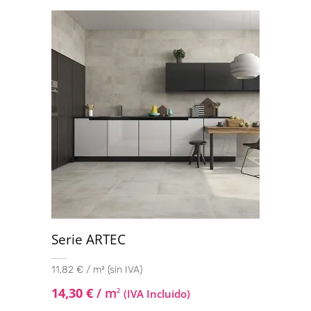
Valorado
con
4.50
de
5
Serie ARTEC
11,82 € / m² (sin IVA)
14,30
€
/ m
2
(IVA Incluido)