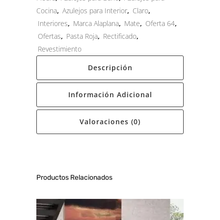
Cocina
,
Azulejos para Interior
,
Claro
,
Interiores
,
Marca Alaplana
,
Mate
,
Oferta 64
,
Ofertas
,
Pasta Roja
,
Rectificado
,
Revestimiento
Descripción
Información Adicional
Valoraciones (0)
Productos Relacionados