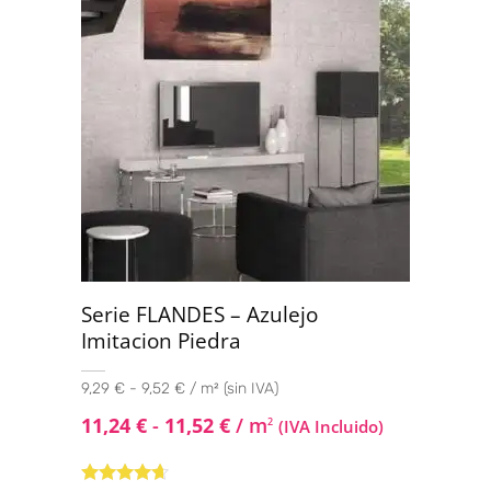
Serie FLANDES – Azulejo
Imitacion Piedra
9,29 € - 9,52 € / m² (sin IVA)
11,24
€
-
11,52
€
/ m
2
(IVA Incluido)