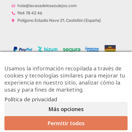
hola@lacasadelosazulejos.com
964 78 42 46
Polígono Estadio Nave 21, Castellón (España)
Usamos la información recopilada a través de
cookies y tecnologías similares para mejorar tu
experiencia en nuestro sitio, analizar cómo la
usas y para fines de marketing.
Política de privacidad
Copyright © Onlytiles S.L.
Más opciones
La Casa de los Azulejos ®
Permitir todos
Mis preferencias de consentimiento
Diseño Web