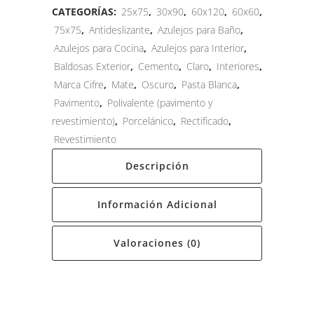
CATEGORÍAS:
25x75
,
30x90
,
60x120
,
60x60
,
75x75
,
Antideslizante
,
Azulejos para Baño
,
Azulejos para Cocina
,
Azulejos para Interior
,
Baldosas Exterior
,
Cemento
,
Claro
,
Interiores
,
Marca Cifre
,
Mate
,
Oscuro
,
Pasta Blanca
,
Pavimento
,
Polivalente (pavimento y
revestimiento)
,
Porcelánico
,
Rectificado
,
Revestimiento
Descripción
Información Adicional
Valoraciones (0)