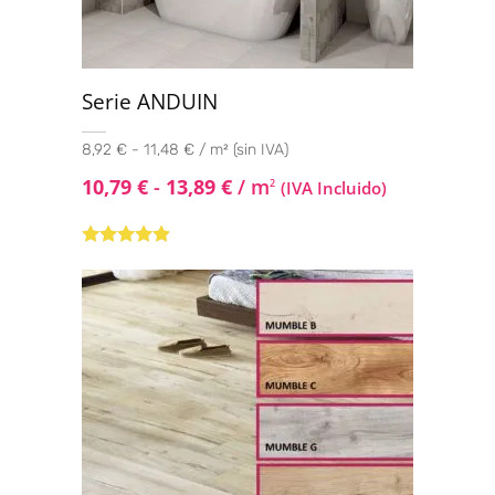
Serie ANDUIN
8,92 € - 11,48 € / m² (sin IVA)
10,79
€
-
13,89
€
/ m
2
(IVA Incluido)
Valorado
con
4.75
de
5