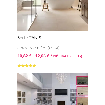
Serie TANIS
8,94 € - 9,97 € / m² (sin IVA)
10,82
€
-
12,06
€
/ m
2
(IVA Incluido)
Valorado
con
4.80
de
5