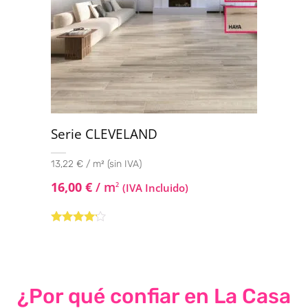
Serie CLEVELAND
13,22 € / m² (sin IVA)
16,00
€
/ m
2
(IVA Incluido)
Valorado
con
4.00
de 5
¿Por qué confiar en La Casa