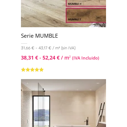
Serie MUMBLE
31,66 € - 43,17 € / m² (sin IVA)
38,31
€
-
52,24
€
/ m
2
(IVA Incluido)
Valorado con
5.00
de 5