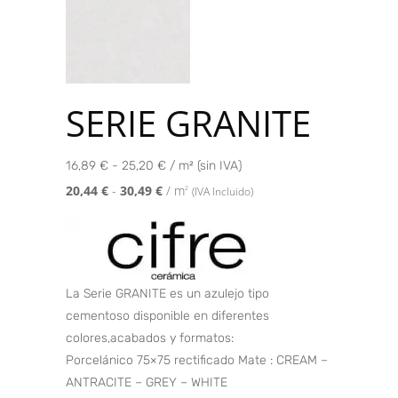
SERIE GRANITE
16,89 € - 25,20 € / m² (sin IVA)
20,44
€
-
30,49
€
/ m
2
(IVA Incluido)
La Serie GRANITE es un azulejo tipo
cementoso disponible en diferentes
colores,acabados y formatos:
Porcelánico 75×75 rectificado Mate : CREAM –
ANTRACITE – GREY – WHITE