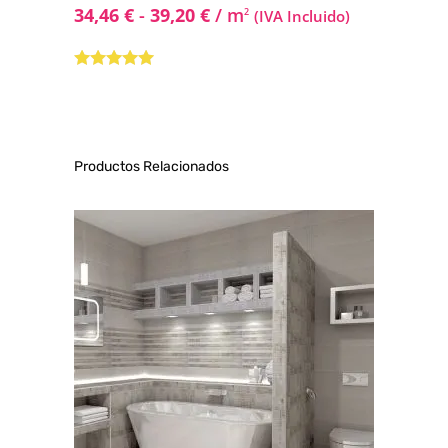
34,46
€
-
39,20
€
/ m
2
(IVA Incluido)
Valorado con
5.00
de 5
Productos Relacionados