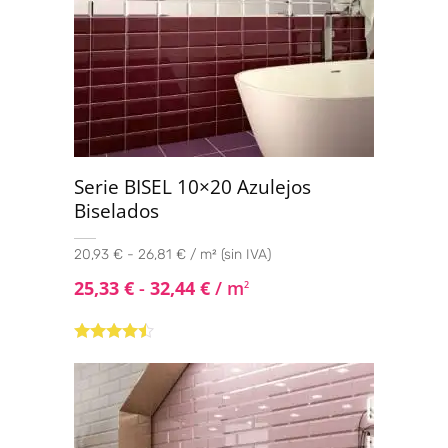
Serie BISEL 10×20 Azulejos
Biselados
20,93 € - 26,81 € / m² (sin IVA)
25,33
€
-
32,44
€
/ m
2
Valorado
con
4.33
de 5