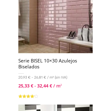
Serie BISEL 10×30 Azulejos
Biselados
20,93 € - 26,81 € / m² (sin IVA)
25,33
€
-
32,44
€
/ m
2
Valorado
con
4.00
de 5