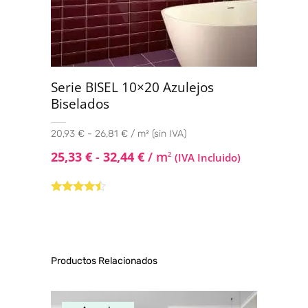
Serie BISEL 10×20 Azulejos
Biselados
20,93 € - 26,81 € / m² (sin IVA)
25,33
€
-
32,44
€
/ m
2
(IVA Incluido)
Valorado
con
4.33
de 5
Productos Relacionados