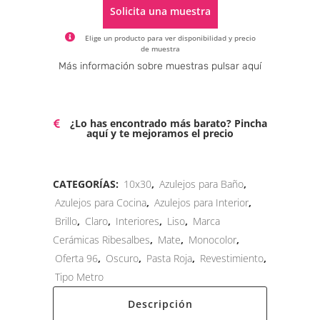
Solicita una muestra
Elige un producto para ver disponibilidad y precio
de muestra
Alternative:
Más información sobre muestras pulsar aquí
¿Lo has encontrado más barato? Pincha
aquí y te mejoramos el precio
CATEGORÍAS:
10x30
,
Azulejos para Baño
,
Azulejos para Cocina
,
Azulejos para Interior
,
Brillo
,
Claro
,
Interiores
,
Liso
,
Marca
Cerámicas Ribesalbes
,
Mate
,
Monocolor
,
Oferta 96
,
Oscuro
,
Pasta Roja
,
Revestimiento
,
Tipo Metro
Descripción