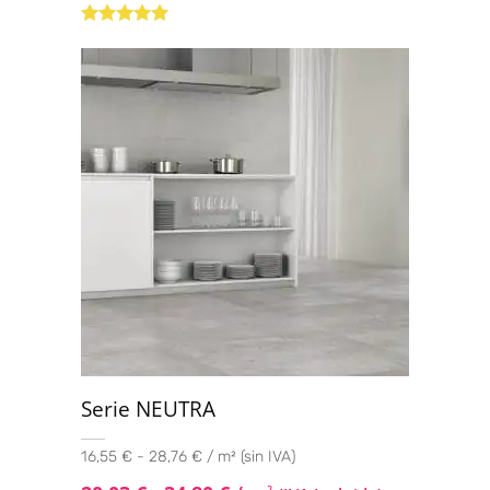
Valorado
con
4.80
de
5
Serie NEUTRA
16,55 € - 28,76 € / m² (sin IVA)
2