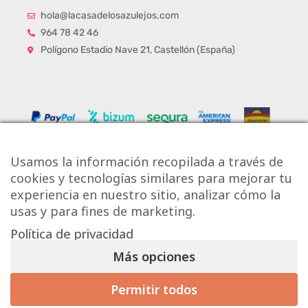
hola@lacasadelosazulejos.com
964 78 42 46
Polígono Estadio Nave 21, Castellón (España)
Usamos la información recopilada a través de
cookies y tecnologías similares para mejorar tu
experiencia en nuestro sitio, analizar cómo la
usas y para fines de marketing.
Política de privacidad
Copyright © Onlytiles S.L.
Más opciones
La Casa de los Azulejos ®
Permitir todos
Mis preferencias de consentimiento
Diseño Web