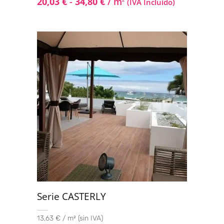
20,03
€
-
34,80
€
/ m
(IVA Incluido)
Serie CASTERLY
13,63 € / m² (sin IVA)