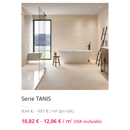
Valorado con
5.00
de 5
Serie TANIS
8,94 € - 9,97 € / m² (sin IVA)
10,82
€
-
12,06
€
/ m
2
(IVA Incluido)