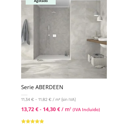
Agotado
Serie ABERDEEN
11,34 € - 11,82 € / m² (sin IVA)
13,72
€
-
14,30
€
/ m
2
(IVA Incluido)