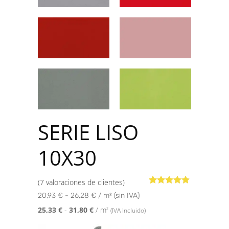
SERIE LISO
10X30
(
7
valoraciones de clientes)
Valorado
7
20,93 € - 26,28 € / m² (sin IVA)
con
4.71
de
5 en base
25,33
€
-
31,80
€
/ m
2
(IVA Incluido)
a
valoraciones