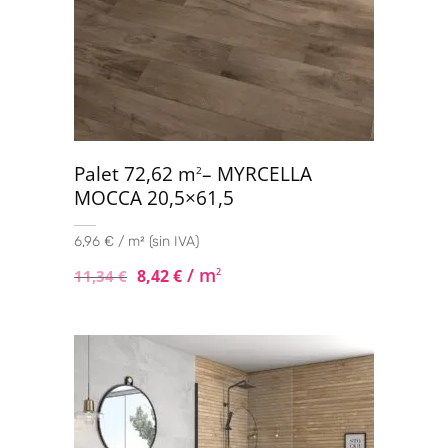
Palet 72,62 m
– MYRCELLA
2
MOCCA 20,5×61,5
6,96 € / m² (sin IVA)
/ m
8,42
€
2
11,34
€