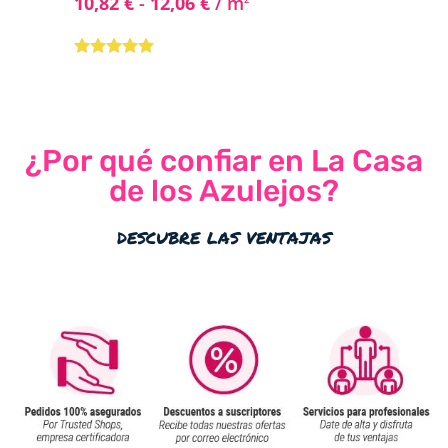
10,82
€
-
12,06
€
/ m
Valorado
con
4.80
de
5
¿Por qué confiar en La Casa
de los Azulejos?
descubre las ventajas