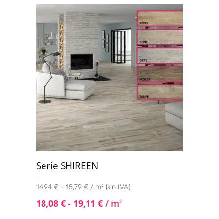
Serie SHIREEN
14,94 € - 15,79 € / m² (sin IVA)
18,08
€
-
19,11
€
/ m
2