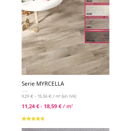
Serie MYRCELLA
9,29 € - 15,36 € / m² (sin IVA)
11,24
€
-
18,59
€
/ m
2
Valorado
con
4.50
de