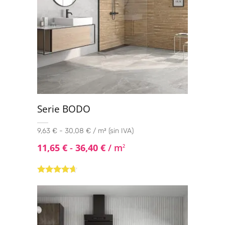
Serie BODO
9,63 € - 30,08 € / m² (sin IVA)
11,65
€
-
36,40
€
/ m
2
Valorado
con
4.50
de
5