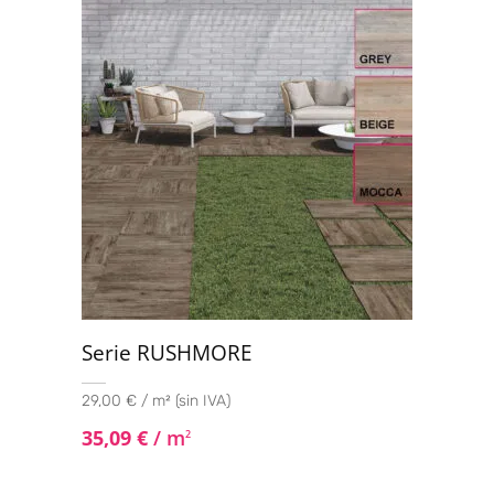
5
Serie RUSHMORE
29,00 € / m² (sin IVA)
35,09
€
/ m
2