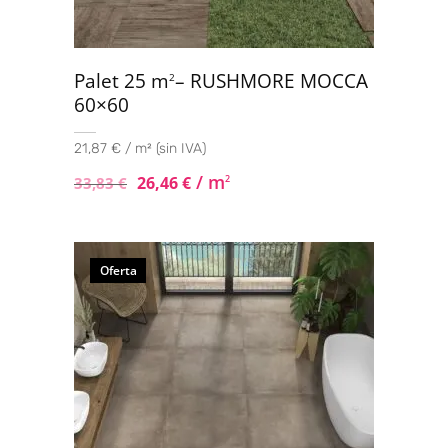
Palet 25 m
– RUSHMORE MOCCA
2
60×60
21,87 € / m² (sin IVA)
/ m
26,46
€
2
33,83
€
Oferta