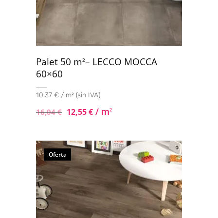
Palet 50 m
– LECCO MOCCA
2
60×60
10,37 € / m² (sin IVA)
/ m
12,55
€
2
16,04
€
Oferta