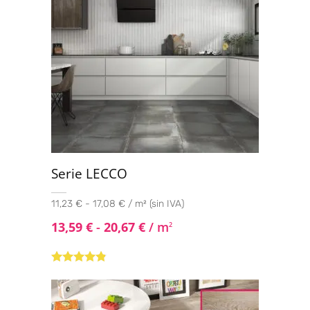
Serie LECCO
11,23 € - 17,08 € / m² (sin IVA)
13,59
€
-
20,67
€
/ m
2
Valorado
con
4.67
de
5