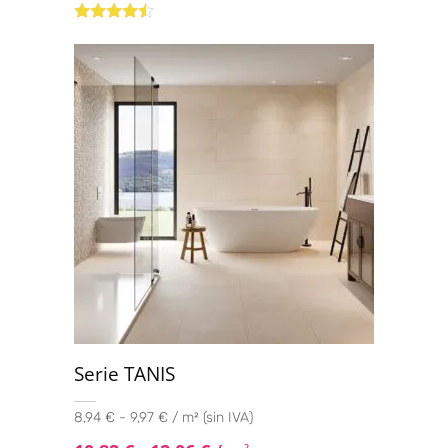
Valorado
con
4.33
de 5
Serie TANIS
8,94 € - 9,97 € / m² (sin IVA)
2