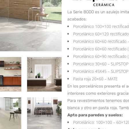
La Serie BODO es un azulejo imita
acabados:
Porcelánico 100×100 rectificad
Porcelánico 60×120 rectificado
Porcelánico 60×60 rectificado 
Porcelánico 60×60 rectificado 
Porcelánico 60×90 rectificado 
Porcelánico 30×60 – SLIPSTOP (
Porcelánico 45X45 – SLIPSTOP (
Pasta roja 20×60 – MATE
En los porcelánicos presenta el 
interiores como exteriores gracia
Para revestimientos tenemos do
blanca y otro en pasta roja. Tam
Apto para paredes y suelos:
Porcelánico: 100×100 – 60×12