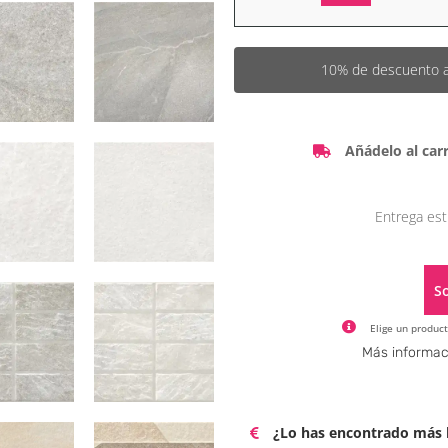
10% de descuento a p
Añádelo al carr
Entrega est
So
Elige un product
Más informac
¿Lo has encontrado más b