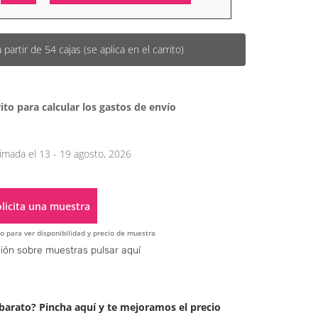
Alternative:
artir de 54 cajas (se aplica en el carrito)
ito para calcular los gastos de envío
imada el 13 - 19 agosto, 2026
licita una muestra
o para ver disponibilidad y precio de muestra
Alternative:
ión sobre muestras pulsar aquí
arato? Pincha aquí y te mejoramos el precio