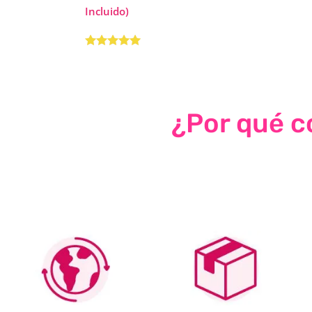
Incluido)
Valorado con
5.00
de 5
¿Por qué co