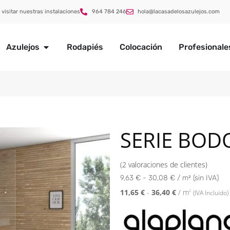
 visitar nuestras instalaciones
964 784 246
hola@lacasadelosazulejos.com
Azulejos
Rodapiés
Colocación
Profesionale
SERIE BOD
(
2
valoraciones de clientes)
9,63 € - 30,08 € / m² (sin IVA)
11,65
€
-
36,40
€
/ m
2
(IVA Incluido)