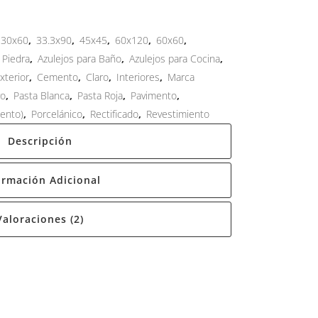
30x60
,
33.3x90
,
45x45
,
60x120
,
60x60
,
 Piedra
,
Azulejos para Baño
,
Azulejos para Cocina
,
xterior
,
Cemento
,
Claro
,
Interiores
,
Marca
ro
,
Pasta Blanca
,
Pasta Roja
,
Pavimento
,
iento)
,
Porcelánico
,
Rectificado
,
Revestimiento
Descripción
ormación Adicional
Valoraciones (2)