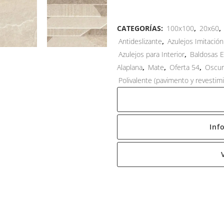
CATEGORÍAS:
100x100
,
20x60
,
Antideslizante
,
Azulejos Imitación
Azulejos para Interior
,
Baldosas E
Alaplana
,
Mate
,
Oferta 54
,
Oscu
Polivalente (pavimento y revestim
Inf