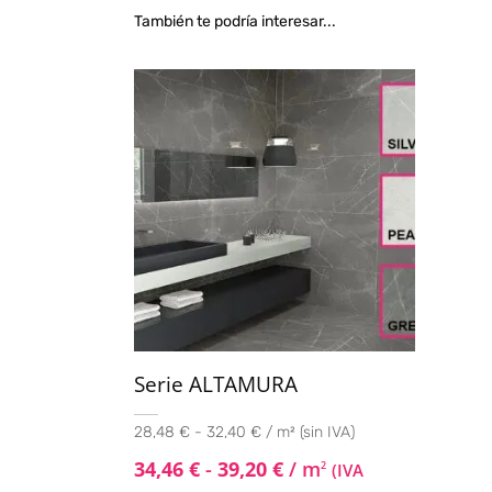
También te podría interesar...
Serie ALTAMURA
28,48 € - 32,40 € / m² (sin IVA)
34,46
€
-
39,20
€
/ m
2
(IVA