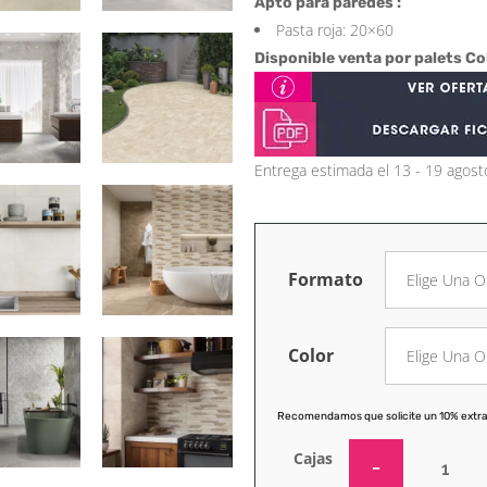
Apto para paredes :
Pasta roja: 20×60
Disponible venta por palets Co
Entrega estimada el 13 - 19 agost
Formato
Color
Recomendamos que solicite un 10% extra
Cajas