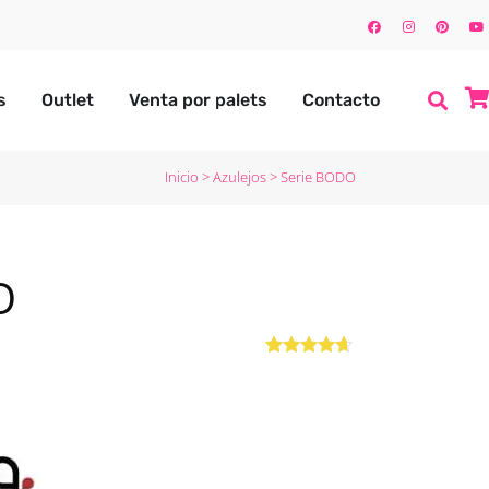
s
Outlet
Venta por palets
Contacto
Inicio
>
Azulejos
>
Serie BODO
O
Valorado
2
con
4.50
de
5 en base
a
valoraciones
de
clientes