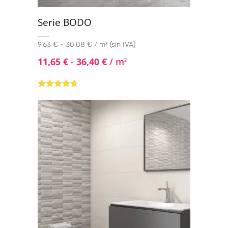
Serie BODO
9,63 € - 30,08 € / m² (sin IVA)
11,65
€
-
36,40
€
/ m
2
Valorado
con
4.50
de
5