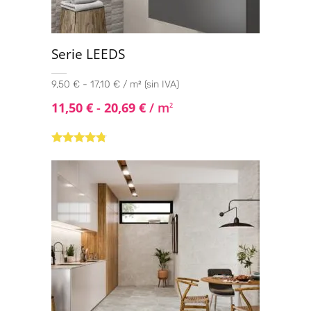
Serie LEEDS
9,50 € - 17,10 € / m² (sin IVA)
11,50
€
-
20,69
€
/ m
2
Valorado
con
4.60
de
5