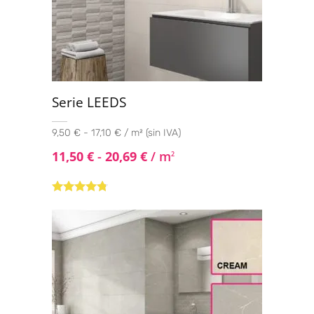
Serie LEEDS
9,50 € - 17,10 € / m² (sin IVA)
11,50
€
-
20,69
€
/ m
2
Valorado
con
4.60
de
5