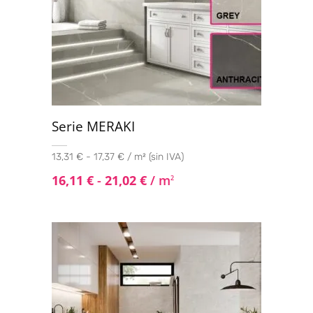
Serie MERAKI
13,31 € - 17,37 € / m² (sin IVA)
16,11
€
-
21,02
€
/ m
2