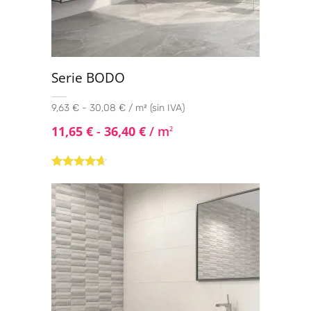
Serie BODO
9,63 € - 30,08 € / m² (sin IVA)
11,65
€
-
36,40
€
/ m
2
Valorado
con
4.50
de
5