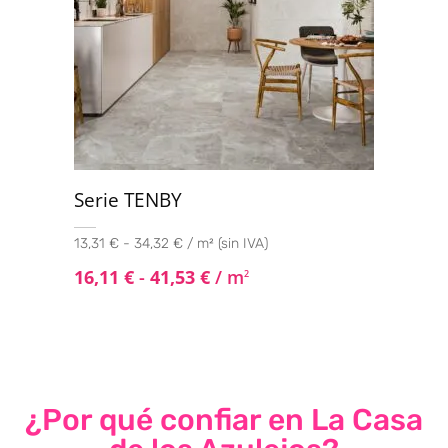
Serie TENBY
13,31 € - 34,32 € / m² (sin IVA)
16,11
€
-
41,53
€
/ m
2
¿Por qué confiar en La Casa