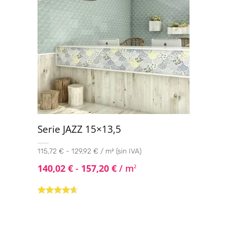
Serie JAZZ 15×13,5
115,72 € - 129,92 € / m² (sin IVA)
140,02
€
-
157,20
€
/ m
2
Valorado
con
4.50
de
5