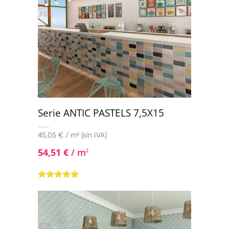
Serie ANTIC PASTELS 7,5X15
45,05 € / m² (sin IVA)
54,51
€
/ m
2
Valorado con
5.00
de 5