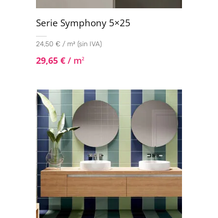
Serie Symphony 5×25
24,50 € / m² (sin IVA)
29,65
€
/ m
2