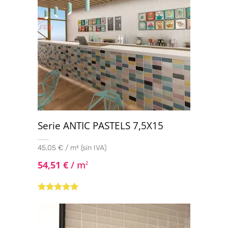
Serie ANTIC PASTELS 7,5X15
45,05 € / m² (sin IVA)
54,51
€
/ m
2
Valorado con
5.00
de 5