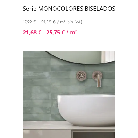
Serie MONOCOLORES BISELADOS
17,92 € - 21,28 € / m² (sin IVA)
21,68
€
-
25,75
€
/ m
2