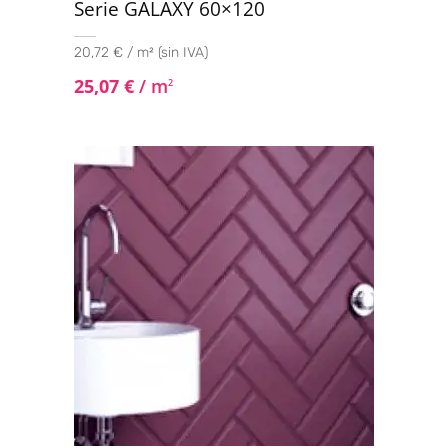
Serie GALAXY 60×120
20,72 € / m² (sin IVA)
25,07
€
/ m
2