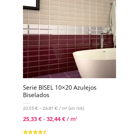
Serie BISEL 10×20 Azulejos
Biselados
20,93 € - 26,81 € / m² (sin IVA)
25,33
€
-
32,44
€
/ m
2