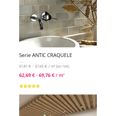
Serie ANTIC CRAQUELE
51,81 € - 57,65 € / m² (sin IVA)
62,69
€
-
69,76
€
/ m
2
Valorado con
5.00
de 5