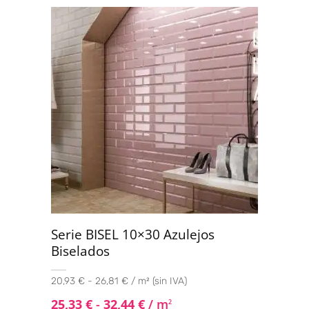
Valorado
con
4.33
de 5
Serie BISEL 10×30 Azulejos
Biselados
20,93 € - 26,81 € / m² (sin IVA)
25,33
€
-
32,44
€
/ m
2