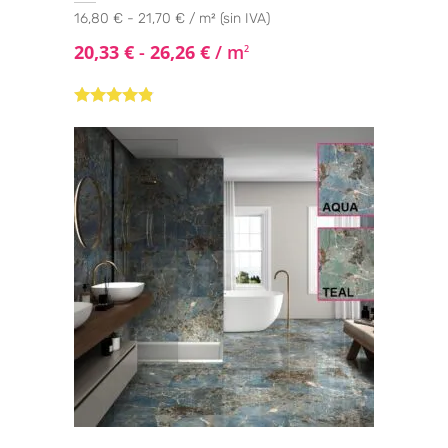
16,80 € - 21,70 € / m² (sin IVA)
20,33
€
-
26,26
€
/ m
2
Valorado
con
4.67
de
5