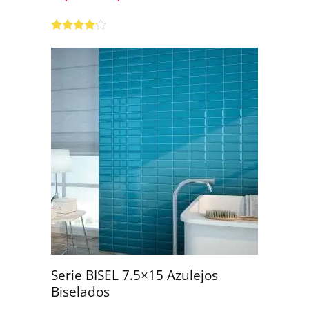
Valorado
con
4.00
de 5
Serie BISEL 7.5×15 Azulejos
Biselados