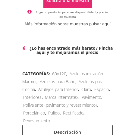
Solicita una muestra
Elige un producto para ver disponibilidad y precio
de muestra
Alternative:
Más información sobre muestras pulsar aquí
¿Lo has encontrado más barato? Pincha
aquí y te mejoramos el precio
CATEGORÍAS:
60x120
,
Azulejos imitación
Mármol
,
Azulejos para Baño
,
Azulejos para
Cocina
,
Azulejos para Interior
,
Claro
,
Espacio
,
Interiores
,
Marca Intermatex
,
Pavimento
,
Polivalente (pavimento y revestimiento)
,
Porcelánico
,
Pulido
,
Rectificado
,
Revestimiento
Descripción