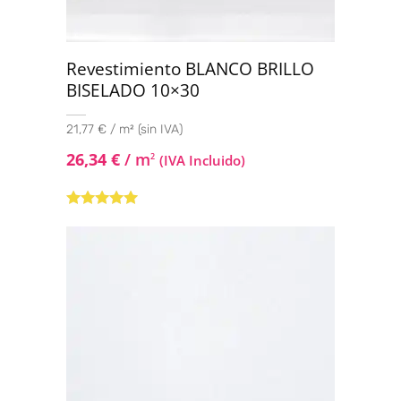
Revestimiento BLANCO BRILLO
BISELADO 10×30
21,77 € / m² (sin IVA)
26,34
€
/ m
2
(IVA Incluido)
Valorado con
5.00
de 5