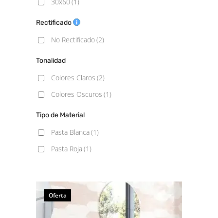
30x60
(1)
Rectificado
No Rectificado
(2)
Tonalidad
Colores Claros
(2)
Colores Oscuros
(1)
Tipo de Material
Pasta Blanca
(1)
Pasta Roja
(1)
Oferta