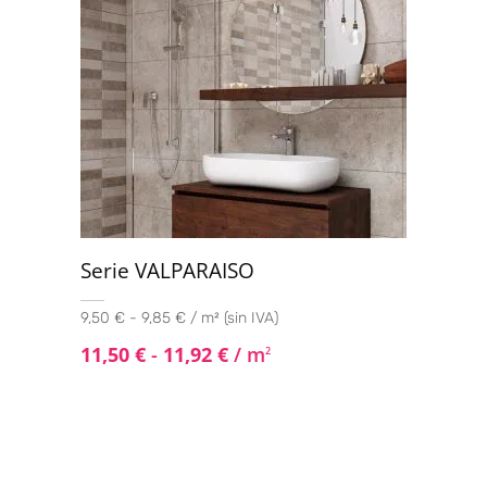
Serie VALPARAISO
9,50 € - 9,85 € / m² (sin IVA)
11,50
€
-
11,92
€
/ m
2