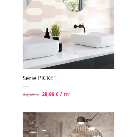
Serie PICKET
/ m
28,99
€
2
32,69
€