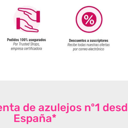
venta de azulejos nº1 des
España*