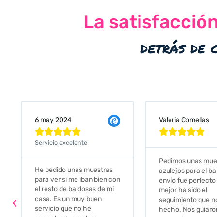
La satisfacció
detrás de 
Valeria Comellas
25 abr 2024










Servicio excelente
Pedimos unas muestras de
Muy amables, con
azulejos para el baño. El
buena disponibilid
envío fue perfecto pero lo
darte opciones y
mejor ha sido el
soluciones. fantás
seguimiento que nos han
relación calidad-pr
hecho. Nos guiaron y