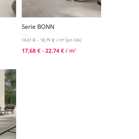
Serie BONN
14,61 € - 18,79 € / m² (sin IVA)
17,68
€
-
22,74
€
/ m
2