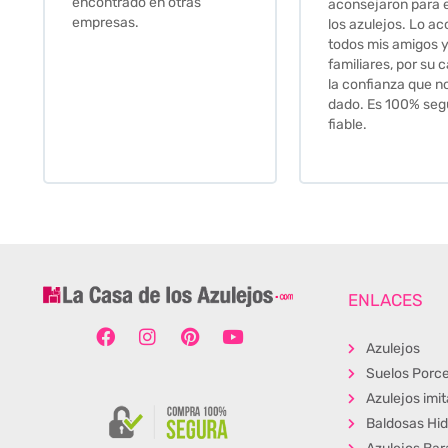
Gracias por todo
aconsejaron para escoger
los azulejos. Lo aconsejo a
todos mis amigos y
familiares, por su calidad y
la confianza que nos han
dado. Es 100% seguro y
fiable.
ENLACES
Azulejos
Suelos Porce
Azulejos imi
Baldosas Hid