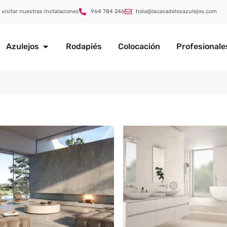
 visitar nuestras instalaciones
964 784 246
hola@lacasadelosazulejos.com
Azulejos
Rodapiés
Colocación
Profesionale