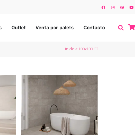
s
Outlet
Venta por palets
Contacto
Inicio
>
100x100 C3