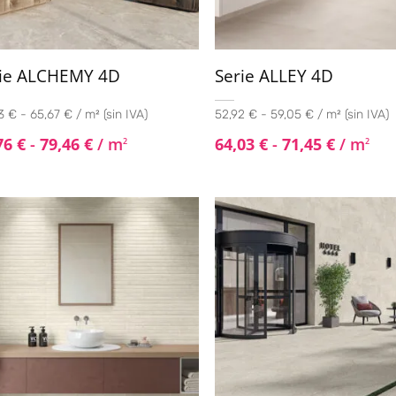
rie ALCHEMY 4D
Serie ALLEY 4D
 € - 65,67 € / m² (sin IVA)
52,92 € - 59,05 € / m² (sin IVA)
76
€
-
79,46
€
/ m
64,03
€
-
71,45
€
/ m
2
2