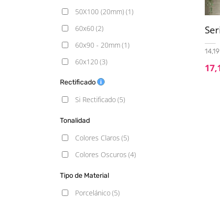
50X100 (20mm)
(1)
60x60
(2)
Se
60x90 - 20mm
(1)
14,19
60x120
(3)
17,
60x120 - 20mm
(1)
Rectificado
100x100
(5)
Si Rectificado
(5)
100x100 (20mm)
(1)
Tonalidad
100x100 C3
(5)
Colores Claros
(5)
Colores Oscuros
(4)
Tipo de Material
Porcelánico
(5)