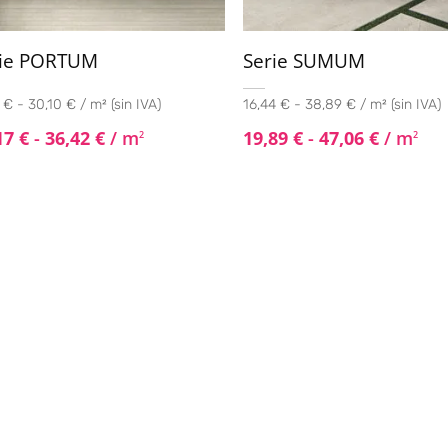
rie PORTUM
Serie SUMUM
 € - 30,10 € / m² (sin IVA)
16,44 € - 38,89 € / m² (sin IVA)
17
€
-
36,42
€
/ m
19,89
€
-
47,06
€
/ m
2
2