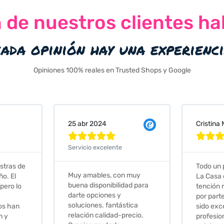
n de nuestros clientes ha
cada opinión hay una experienc
Opiniones 100% reales en Trusted Shops y Google
Cristina Martin Serrano
Vanessa







Todo un placer comprar en
Excelent
 muy
La Casa de los Azulejos. La
muy com
ad para
tención recibida, sobretodo
sus clien
por parte de Stephanie, ha
recomie
tica
sido excepcional. Serios,
ecio.
profesionales,