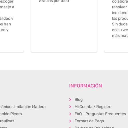
colaboradores para
resolver cualquier
incidencia y la calidad de
los productos muy buena.
Sin duda volveré a comprar
en su web cuando necesite
más material .
INFORMACIÓN
Blog
lánicos Imitación Madera
Mi Cuenta / Registro
tación Piedra
FAQ - Preguntas Frecuentes
raulicas
Formas de Pago