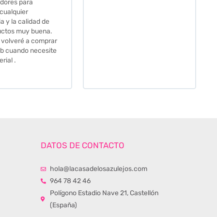
procedí a pedirlas todas y
me lo pusieron muy facil.
Hasta el transportista me
llamo varias veces para
tenerlo todo listo en el
momento de la entrega.
Los recomiendo sin lugar a
duda.
DATOS DE CONTACTO
hola@lacasadelosazulejos.com
964 78 42 46
Polígono Estadio Nave 21, Castellón
(España)