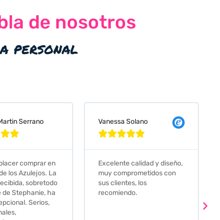
bla de nosotros
ia personal
 Solano
Judit Bonet Pardell








e calidad y diseño,
Que decir, si teneis que
prometidos con
comprar alguna baldosa
tes, los
este és el sitio indicado! Yo
ndo.
pedi una muestra y me
llego muy rapidoy super
bien envasada. Luego